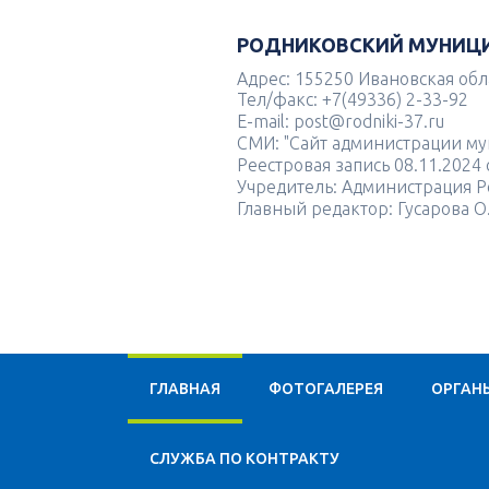
РОДНИКОВСКИЙ МУНИЦ
Адрес: 155250 Ивановская облас
Тел/факс: +7(49336) 2-33-92
E-mail: post@rodniki-37.ru
СМИ: "Сайт администрации м
Реестровая запись 08.11.202
Учредитель: Администрация Р
Главный редактор: Гусарова О
ГЛАВНАЯ
ФОТОГАЛЕРЕЯ
ОРГАН
CЛУЖБА ПО КОНТРАКТУ