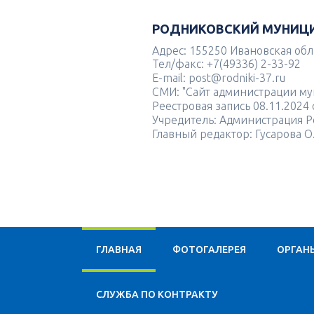
РОДНИКОВСКИЙ МУНИЦ
Адрес: 155250 Ивановская облас
Тел/факс: +7(49336) 2-33-92
E-mail: post@rodniki-37.ru
СМИ: "Сайт администрации м
Реестровая запись 08.11.202
Учредитель: Администрация Р
Главный редактор: Гусарова О
ГЛАВНАЯ
ФОТОГАЛЕРЕЯ
ОРГАН
CЛУЖБА ПО КОНТРАКТУ