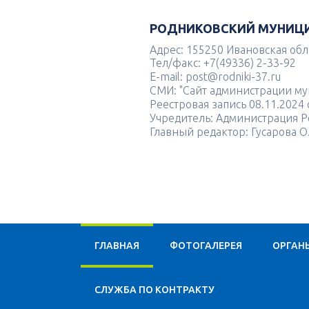
РОДНИКОВСКИЙ МУНИЦ
Адрес: 155250 Ивановская облас
Тел/факс: +7(49336) 2-33-92
E-mail: post@rodniki-37.ru
СМИ: "Сайт администрации м
Реестровая запись 08.11.202
Учредитель: Администрация Р
Главный редактор: Гусарова О
ГЛАВНАЯ
ФОТОГАЛЕРЕЯ
ОРГАН
CЛУЖБА ПО КОНТРАКТУ