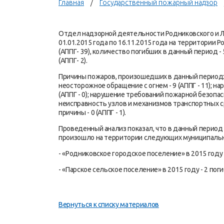
Главная
Государственный пожарный надзор
Отдел надзорной деятельности Родниковского и Лу
01.01.2015 года по 16.11.2015 года на территории
(АППГ- 39), количество погибших в данный период - 
(АППГ- 2).
Причины пожаров, произошедших в данный период: под
неосторожное обращение с огнем - 9 (АППГ - 11); н
(АППГ - 0); нарушение требований пожарной безопасн
неисправность узлов и механизмов транспортных средс
причины - 0 (АППГ - 1).
Проведенный анализ показал, что в данный период
произошло на территории следующих муниципальн
- «Родниковское городское поселение» в 2015 году - 
- «Парское сельское поселение» в 2015 году - 2 погиб
Вернуться к списку материалов