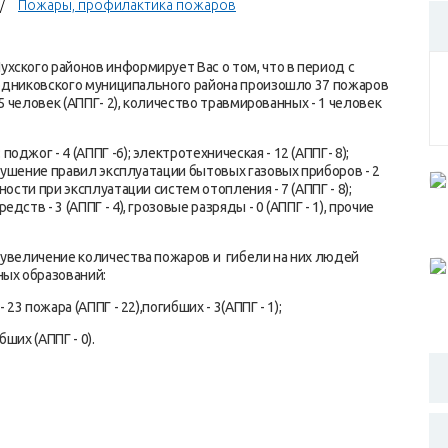
Пожары, профилактика пожаров
хского районов информирует Вас о том, что в период с
 Родниковского муниципального района произошло 37 пожаров
5 человек (АППГ- 2), количество травмированных - 1 человек
жог - 4 (АППГ -6); электротехническая - 12 (АППГ- 8);
арушение правил эксплуатации бытовых газовых приборов - 2
ости при эксплуатации систем отопления - 7 (АППГ - 8);
тв - 3 (АППГ - 4), грозовые разряды - 0 (АППГ - 1), прочие
 увеличение количества пожаров и гибели на них людей
ых образований:
23 пожара (АППГ - 22),погибших - 3(АППГ - 1);
ших (АППГ - 0).