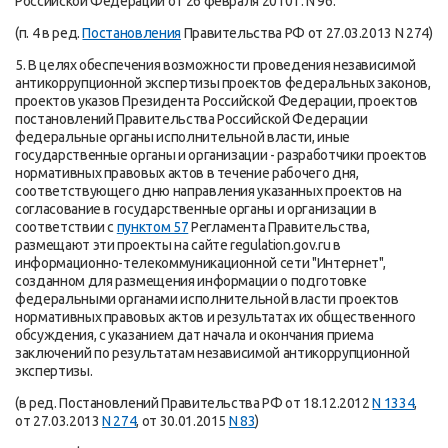
Российской Федерации от 26 февраля 2010 г. N 96.
(п. 4 в ред.
Постановления
Правительства РФ от 27.03.2013 N 274)
5. В целях обеспечения возможности проведения независимой
антикоррупционной экспертизы проектов федеральных законов,
проектов указов Президента Российской Федерации, проектов
постановлений Правительства Российской Федерации
федеральные органы исполнительной власти, иные
государственные органы и организации - разработчики проектов
нормативных правовых актов в течение рабочего дня,
соответствующего дню направления указанных проектов на
согласование в государственные органы и организации в
соответствии с
пунктом 57
Регламента Правительства,
размещают эти проекты на сайте regulation.gov.ru в
информационно-телекоммуникационной сети "Интернет",
созданном для размещения информации о подготовке
федеральными органами исполнительной власти проектов
нормативных правовых актов и результатах их общественного
обсуждения, с указанием дат начала и окончания приема
заключений по результатам независимой антикоррупционной
экспертизы.
(в ред. Постановлений Правительства РФ от 18.12.2012
N 1334
,
от 27.03.2013
N 274
, от 30.01.2015
N 83
)