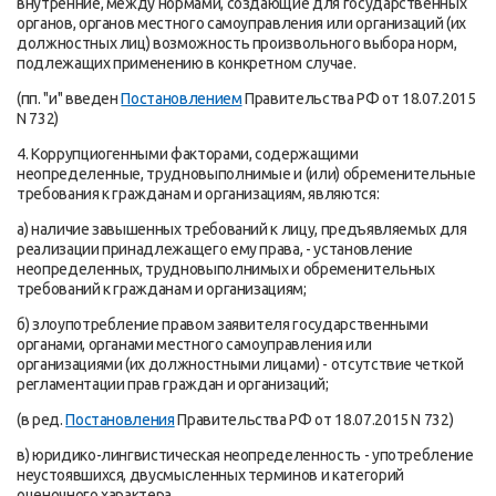
внутренние, между нормами, создающие для государственных
органов, органов местного самоуправления или организаций (их
должностных лиц) возможность произвольного выбора норм,
подлежащих применению в конкретном случае.
(пп. "и" введен
Постановлением
Правительства РФ от 18.07.2015
N 732)
4. Коррупциогенными факторами, содержащими
неопределенные, трудновыполнимые и (или) обременительные
требования к гражданам и организациям, являются:
а) наличие завышенных требований к лицу, предъявляемых для
реализации принадлежащего ему права, - установление
неопределенных, трудновыполнимых и обременительных
требований к гражданам и организациям;
б) злоупотребление правом заявителя государственными
органами, органами местного самоуправления или
организациями (их должностными лицами) - отсутствие четкой
регламентации прав граждан и организаций;
(в ред.
Постановления
Правительства РФ от 18.07.2015 N 732)
в) юридико-лингвистическая неопределенность - употребление
неустоявшихся, двусмысленных терминов и категорий
оценочного характера.