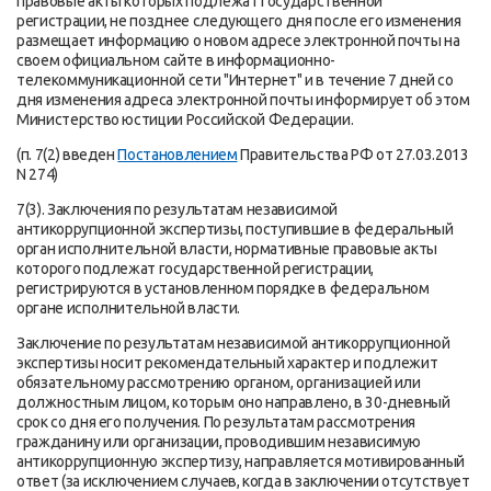
правовые акты которых подлежат государственной
регистрации, не позднее следующего дня после его изменения
размещает информацию о новом адресе электронной почты на
своем официальном сайте в информационно-
телекоммуникационной сети "Интернет" и в течение 7 дней со
дня изменения адреса электронной почты информирует об этом
Министерство юстиции Российской Федерации.
(п. 7(2) введен
Постановлением
Правительства РФ от 27.03.2013
N 274)
7(3). Заключения по результатам независимой
антикоррупционной экспертизы, поступившие в федеральный
орган исполнительной власти, нормативные правовые акты
которого подлежат государственной регистрации,
регистрируются в установленном порядке в федеральном
органе исполнительной власти.
Заключение по результатам независимой антикоррупционной
экспертизы носит рекомендательный характер и подлежит
обязательному рассмотрению органом, организацией или
должностным лицом, которым оно направлено, в 30-дневный
срок со дня его получения. По результатам рассмотрения
гражданину или организации, проводившим независимую
антикоррупционную экспертизу, направляется мотивированный
ответ (за исключением случаев, когда в заключении отсутствует