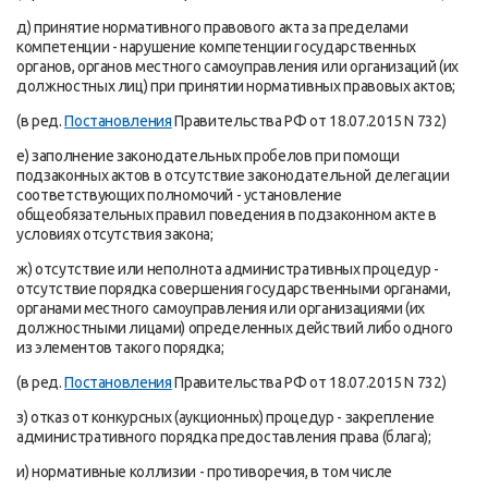
д) принятие нормативного правового акта за пределами
компетенции - нарушение компетенции государственных
органов, органов местного самоуправления или организаций (их
должностных лиц) при принятии нормативных правовых актов;
(в ред.
Постановления
Правительства РФ от 18.07.2015 N 732)
е) заполнение законодательных пробелов при помощи
подзаконных актов в отсутствие законодательной делегации
соответствующих полномочий - установление
общеобязательных правил поведения в подзаконном акте в
условиях отсутствия закона;
ж) отсутствие или неполнота административных процедур -
отсутствие порядка совершения государственными органами,
органами местного самоуправления или организациями (их
должностными лицами) определенных действий либо одного
из элементов такого порядка;
(в ред.
Постановления
Правительства РФ от 18.07.2015 N 732)
з) отказ от конкурсных (аукционных) процедур - закрепление
административного порядка предоставления права (блага);
и) нормативные коллизии - противоречия, в том числе