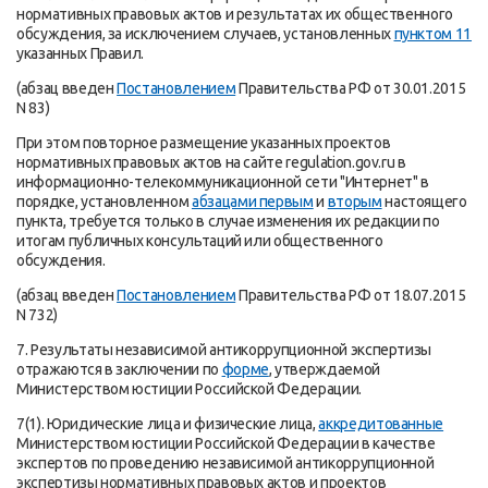
нормативных правовых актов и результатах их общественного
обсуждения, за исключением случаев, установленных
пунктом 11
указанных Правил.
(абзац введен
Постановлением
Правительства РФ от 30.01.2015
N 83)
При этом повторное размещение указанных проектов
нормативных правовых актов на сайте regulation.gov.ru в
информационно-телекоммуникационной сети "Интернет" в
порядке, установленном
абзацами первым
и
вторым
настоящего
пункта, требуется только в случае изменения их редакции по
итогам публичных консультаций или общественного
обсуждения.
(абзац введен
Постановлением
Правительства РФ от 18.07.2015
N 732)
7. Результаты независимой антикоррупционной экспертизы
отражаются в заключении по
форме
, утверждаемой
Министерством юстиции Российской Федерации.
7(1). Юридические лица и физические лица,
аккредитованные
Министерством юстиции Российской Федерации в качестве
экспертов по проведению независимой антикоррупционной
экспертизы нормативных правовых актов и проектов