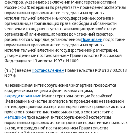
факторов, указанных в заключении Министерства юстиции
Российской Федерации по результатам проведения экспертизы
нормативных правовых актов федеральных органов
исполнительной власти, иных государственных органов и
организаций, затрагивающих права, свободы и обязанности
человека и гражданина, устанавливающих правовой статус
организаций или имеющих межведомственный характер,
разрешаются в порядке, установленном
Правилами
подготовки
нормативных правовых актов федеральных органов
исполнительной власти и их государственной регистрации,
утвержденными постановлением Правительства Российской
Федерации от 13 августа 1997 г. N 1009.
(п. 3(1) введен
Постановлением
Правительства РФ от 27.03.2013
N 274)
4. Независимая антикоррупционная экспертиза проводится
юридическими лицами и физическими лицами,
аккредитованными
Министерством юстиции Российской
Федерации в качестве экспертов по проведению независимой
антикоррупционной экспертизы нормативных правовых актов и
проектов нормативных правовых актов, в соответствии с
методикой
проведения антикоррупционной экспертизы
нормативных правовых актов и проектов нормативных правовых
актов, утвержденной постановлением Правительства