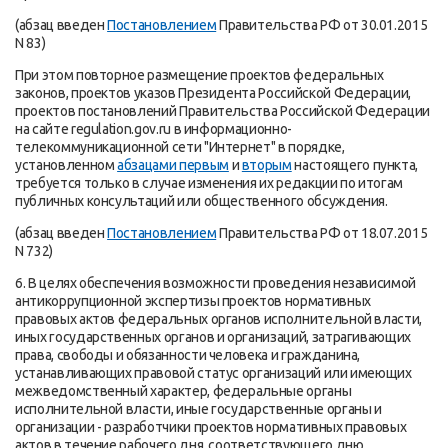
(абзац введен
Постановлением
Правительства РФ от 30.01.2015
N 83)
При этом повторное размещение проектов федеральных
законов, проектов указов Президента Российской Федерации,
проектов постановлений Правительства Российской Федерации
на сайте regulation.gov.ru в информационно-
телекоммуникационной сети "Интернет" в порядке,
установленном
абзацами первым
и
вторым
настоящего пункта,
требуется только в случае изменения их редакции по итогам
публичных консультаций или общественного обсуждения.
(абзац введен
Постановлением
Правительства РФ от 18.07.2015
N 732)
6. В целях обеспечения возможности проведения независимой
антикоррупционной экспертизы проектов нормативных
правовых актов федеральных органов исполнительной власти,
иных государственных органов и организаций, затрагивающих
права, свободы и обязанности человека и гражданина,
устанавливающих правовой статус организаций или имеющих
межведомственный характер, федеральные органы
исполнительной власти, иные государственные органы и
организации - разработчики проектов нормативных правовых
актов в течение рабочего дня, соответствующего дню