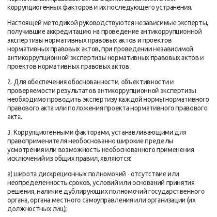
коррупциогенных факторов и их последующего устранения.
Настоящей методикой руководствуются независимые эксперты,
получившие аккредитацию на проведение антикоррупционной
экспертизы нормативных правовых актов и проектов
нормативных правовых актов, при проведении независимой
антикоррупционной экспертизы нормативных правовых актов и
проектов нормативных правовых актов.
2. Для обеспечения обоснованности, объективности и
проверяемости результатов антикоррупционной экспертизы
необходимо проводить экспертизу каждой нормы нормативного
правового акта или положения проекта нормативного правового
акта.
3. Коррупциогенными факторами, устанавливающими для
правоприменителя необоснованно широкие пределы
усмотрения или возможность необоснованного применения
исключений из общих правил, являются:
а) широта дискреционных полномочий - отсутствие или
неопределенность сроков, условий или оснований принятия
решения, наличие дублирующих полномочий государственного
органа, органа местного самоуправления или организации (их
должностных лиц);