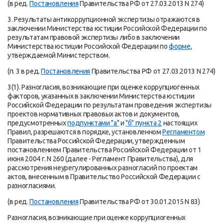
(в ред.
Постановления
Правительства РФ от 27.03.2013 N 274)
3. Результаты антикоррупционной экспертизы отражаются в
заключении Министерства юстиции Российской Федерации по
результатам правовой экспертизы либо в заключении
Министерства юстиции Российской Федерации по
форме
,
утверждаемой Министерством.
(п. 3 в ред.
Постановления
Правительства РФ от 27.03.2013 N 274)
3(1). Разногласия, возникающие при оценке коррупциогенных
факторов, указанных в заключении Министерства юстиции
Российской Федерации по результатам проведения экспертизы
проектов нормативных правовых актов и документов,
предусмотренных
подпунктами "а"
и
"б" пункта 2
настоящих
Правил, разрешаются в порядке, установленном
Регламентом
Правительства Российской Федерации, утвержденным
постановлением Правительства Российской Федерации от 1
июня 2004 г. N 260 (далее - Регламент Правительства), для
рассмотрения неурегулированных разногласий по проектам
актов, внесенным в Правительство Российской Федерации с
разногласиями.
(в ред.
Постановления
Правительства РФ от 30.01.2015 N 83)
Разногласия, возникающие при оценке коррупциогенных