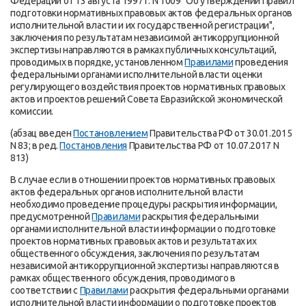
Федерации от 13 августа 1997 г. N 1009 "Об утверждении Правил
подготовки нормативных правовых актов федеральных органов
исполнительной власти и их государственной регистрации",
заключения по результатам независимой антикоррупционной
экспертизы направляются в рамках публичных консультаций,
проводимых в порядке, установленном
Правилами
проведения
федеральными органами исполнительной власти оценки
регулирующего воздействия проектов нормативных правовых
актов и проектов решений Совета Евразийской экономической
комиссии.
(абзац введен
Постановлением
Правительства РФ от 30.01.2015
N 83; в ред.
Постановления
Правительства РФ от 10.07.2017 N
813)
В случае если в отношении проектов нормативных правовых
актов федеральных органов исполнительной власти
необходимо проведение процедуры раскрытия информации,
предусмотренной
Правилами
раскрытия федеральными
органами исполнительной власти информации о подготовке
проектов нормативных правовых актов и результатах их
общественного обсуждения, заключения по результатам
независимой антикоррупционной экспертизы направляются в
рамках общественного обсуждения, проводимого в
соответствии с
Правилами
раскрытия федеральными органами
исполнительной власти информации о подготовке проектов