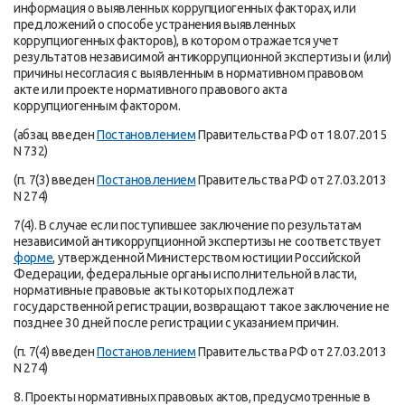
информация о выявленных коррупциогенных факторах, или
предложений о способе устранения выявленных
коррупциогенных факторов), в котором отражается учет
результатов независимой антикоррупционной экспертизы и (или)
причины несогласия с выявленным в нормативном правовом
акте или проекте нормативного правового акта
коррупциогенным фактором.
(абзац введен
Постановлением
Правительства РФ от 18.07.2015
N 732)
(п. 7(3) введен
Постановлением
Правительства РФ от 27.03.2013
N 274)
7(4). В случае если поступившее заключение по результатам
независимой антикоррупционной экспертизы не соответствует
форме
, утвержденной Министерством юстиции Российской
Федерации, федеральные органы исполнительной власти,
нормативные правовые акты которых подлежат
государственной регистрации, возвращают такое заключение не
позднее 30 дней после регистрации с указанием причин.
(п. 7(4) введен
Постановлением
Правительства РФ от 27.03.2013
N 274)
8. Проекты нормативных правовых актов, предусмотренные в