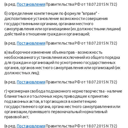
(в ред.
Постановления
Правительства РФ от 18.07.2015 N 732)
б) определение компетенции по формуле "вправе" -
диспозитивное установление возможности совершения
государственными органами, органами местного
самоуправления или организациями (их должностными лицами)
действий в отношении граждан и организаций;
(в ред.
Постановления
Правительства РФ от 18.07.2015 N 732)
в) выборочное изменение объема прав - возможность
необоснованного установления исключений из общего порядка
для граждан и организаций по усмотрению государственных
органов, органов местного самоуправления или организаций (их
должностных лиц);
(в ред.
Постановления
Правительства РФ от 18.07.2015 N 732)
г) чрезмерная свобода подзаконного нормотворчества - наличие
бланкетных и отсылочных норм, приводящее к принятию
подзаконных актов, вторгающихся в компетенцию
государственного органа, органа местного самоуправления или
организации, принявшего первоначальный нормативный
правовой акт;
(в ред.
Постановления
Правительства РФ от 18.07.2015 N 732)