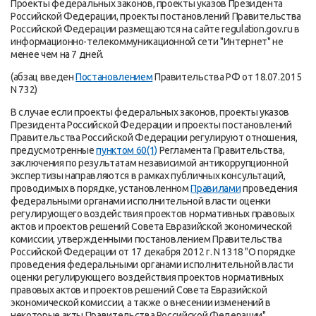
Проекты федеральных законов, проекты указов Президента
Российской Федерации, проекты постановлений Правительства
Российской Федерации размещаются на сайте regulation.gov.ru в
информационно-телекоммуникационной сети "Интернет" не
менее чем на 7 дней.
(абзац введен
Постановлением
Правительства РФ от 18.07.2015
N 732)
В случае если проекты федеральных законов, проекты указов
Президента Российской Федерации и проекты постановлений
Правительства Российской Федерации регулируют отношения,
предусмотренные
пунктом 60(1)
Регламента Правительства,
заключения по результатам независимой антикоррупционной
экспертизы направляются в рамках публичных консультаций,
проводимых в порядке, установленном
Правилами
проведения
федеральными органами исполнительной власти оценки
регулирующего воздействия проектов нормативных правовых
актов и проектов решений Совета Евразийской экономической
комиссии, утвержденными постановлением Правительства
Российской Федерации от 17 декабря 2012 г. N 1318 "О порядке
проведения федеральными органами исполнительной власти
оценки регулирующего воздействия проектов нормативных
правовых актов и проектов решений Совета Евразийской
экономической комиссии, а также о внесении изменений в
некоторые акты Правительства Российской Федерации".