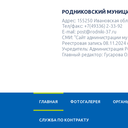
РОДНИКОВСКИЙ МУНИЦ
Адрес: 155250 Ивановская облас
Тел/факс: +7(49336) 2-33-92
E-mail: post@rodniki-37.ru
СМИ: "Сайт администрации м
Реестровая запись 08.11.202
Учредитель: Администрация Р
Главный редактор: Гусарова О
ГЛАВНАЯ
ФОТОГАЛЕРЕЯ
ОРГАН
CЛУЖБА ПО КОНТРАКТУ