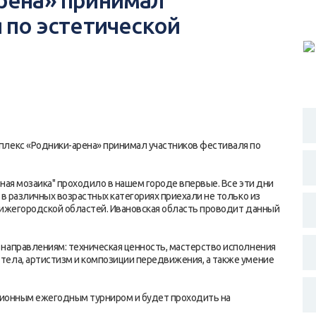
рена» принимал
 по эстетической
плекс «Родники-арена» принимал участников фестиваля по
ная мозаика" проходило в нашем городе впервые. Все эти дни
 в различных возрастных категориях приехали не только из
 Нижегородской областей. Ивановская область проводит данный
направлениям: техническая ценность, мастерство исполнения
тела, артистизм и композиции передвижения, а также умение
иционным ежегодным турниром и будет проходить на