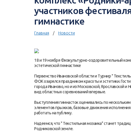
комплекс «Родники-а
участников фестиваля
гимнастике
Главная
Новости
18 и 19 ноября Физкультурно-оздоровительный ком
эстетической гимнастике
Первенство Ивановской области и Турнир " Текстиль
ФОК озарялся праздником красоты и эстетики. Гости
города Иваново, но и из Московской, Ярославской и
вид областных соревнований впервые.
Выступления гимнасток оценивались по нескольким 
элементов прыжков, базовые движения исполнения 
работать на публику.
Надеемся, что " Текстильная мозаика" станет трад
Родниковской земле.