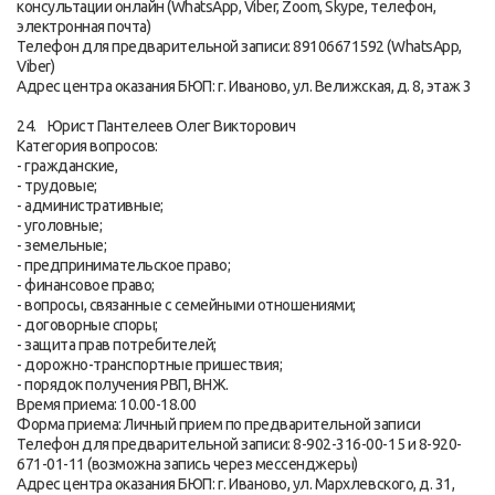
консультации онлайн (WhatsApp, Viber, Zoom, Skype, телефон,
электронная почта)
Телефон для предварительной записи: 89106671592 (WhatsApp,
Viber)
Адрес центра оказания БЮП: г. Иваново, ул. Велижская, д. 8, этаж 3
24. Юрист Пантелеев Олег Викторович
Категория вопросов:
- гражданские,
- трудовые;
- административные;
- уголовные;
- земельные;
- предпринимательское право;
- финансовое право;
- вопросы, связанные с семейными отношениями;
- договорные споры;
- защита прав потребителей;
- дорожно-транспортные пришествия;
- порядок получения РВП, ВНЖ.
Время приема: 10.00-18.00
Форма приема: Личный прием по предварительной записи
Телефон для предварительной записи: 8-902-316-00-15 и 8-920-
671-01-11 (возможна запись через мессенджеры)
Адрес центра оказания БЮП: г. Иваново, ул. Мархлевского, д. 31,