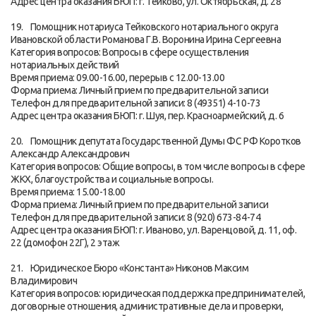
Адрес центра оказания БЮП: г. Тейково, ул. Октябрьская, д. 28
19. Помощник нотариуса Тейковского нотариального округа
Ивановской области Романова Г.В. Воронина Ирина Сергеевна
Категория вопросов: Вопросы в сфере осуществления
нотариальных действий
Время приема: 09.00-16.00, перерыв с 12.00-13.00
Форма приема: Личный прием по предварительной записи
Телефон для предварительной записи: 8 (49351) 4-10-73
Адрес центра оказания БЮП: г. Шуя, пер. Красноармейский, д. 6
20. Помощник депутата Государственной Думы ФС РФ Коротков
Александр Александрович
Категория вопросов: Общие вопросы, в том числе вопросы в сфере
ЖКХ, благоустройства и социальные вопросы.
Время приема: 15.00-18.00
Форма приема: Личный прием по предварительной записи
Телефон для предварительной записи: 8 (920) 673-84-74
Адрес центра оказания БЮП: г. Иваново, ул. Варенцовой, д. 11, оф.
22 (домофон 22Г), 2 этаж
21. Юридическое Бюро «Константа» Никонов Максим
Владимирович
Категория вопросов: юридическая поддержка предпринимателей,
договорные отношения, административные дела и проверки,