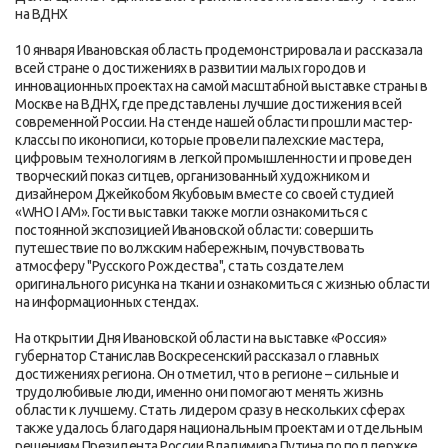
на ВДНХ
10 января Ивановская область продемонстрировала и рассказала
всей стране о достижениях в развитии малых городов и
инновационных проектах на самой масштабной выставке страны в
Москве на ВДНХ, где представлены лучшие достижения всей
современной России. На стенде нашей области прошли мастер-
классы по иконописи, которые провели палехские мастера,
цифровым технологиям в легкой промышленности и проведен
творческий показ ситцев, организованный художником и
дизайнером Джейкобом Якубовым вместе со своей студией
«WHO I AM». Гости выставки также могли ознакомиться с
постоянной экспозицией Ивановской области: совершить
путешествие по волжским набережным, почувствовать
атмосферу "Русского Рождества", стать создателем
оригинального рисунка на ткани и ознакомиться с жизнью области
на информационных стендах.
На открытии Дня Ивановской области на выставке «Россия»
губернатор Станислав Воскресенский рассказал о главных
достижениях региона. Он отметил, что в регионе – сильные и
трудолюбивые люди, именно они помогают менять жизнь
области к лучшему. Стать лидером сразу в нескольких сферах
также удалось благодаря национальным проектам и отдельным
решениям Президента России Владимира Путина по поддержке