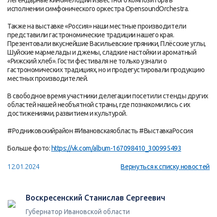
легендарные киномелодии известного композитора в
исполнении симфонического оркестра OpensoundOrchestra.
Также на выставке «Россия» наши местные производители
представили гастрономические традиции нашего края.
Презентовали вкуснейшие Васильевские пряники, Плёсские углы,
Шуйские мармелады и джемы, сладкие настойки и ароматный
«Рижский хлеб». Гости фестиваля не только узнали о
гастрономических традициях, но и продегустировали продукцию
местных производителей.
В свободное время участники делегации посетили стенды других
областей нашей необъятной страны, где познакомились с их
достижениями, развитием и культурой.
#Родниковскийрайон #Ивановскаяобласть #ВыставкаРоссия
Больше фото:
https://vk.com/album-167098410_300995493
12.01.2024
Вернуться к списку новостей
Воскресенский Станислав Сергеевич
Губернатор Ивановской области