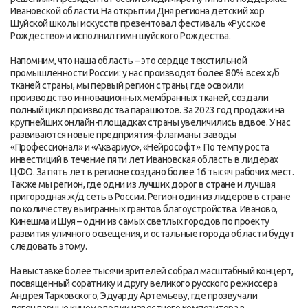
Ивановской области. На открытии Дня региона детский хор
Шуйской школы искусств презентовал фестиваль «Русское
Рождество» и исполнил гимн шуйского Рождества.
Напомним, что наша область – это сердце текстильной
промышленности России: у нас производят более 80% всех х/б
тканей страны, мы первый регион страны, где освоили
производство инновационных мембранных тканей, создали
полный цикл производства парашютов. За 2023 год продажи на
крупнейших онлайн-площадках страны увеличились вдвое. У нас
развиваются новые предприятия-флагманы: заводы
«Профессионал» и «Аквариус», «Нейрософт». По темпу роста
инвестиций в течение пяти лет Ивановская область в лидерах
ЦФО. За пять лет в регионе создано более 16 тысяч рабочих мест.
Также мы регион, где одни из лучших дорог в стране и лучшая
пригородная ж/д сеть в России. Регион один из лидеров в стране
по количеству выигранных грантов благоустройства. Иваново,
Кинешма и Шуя – одни из самых светлых городов по проекту
развития уличного освещения, и остальные города области будут
следовать этому.
На выставке более тысячи зрителей собрал масштабный концерт,
посвященный соратнику и другу великого русского режиссера
Андрея Тарковского, Эдуарду Артемьеву, где прозвучали