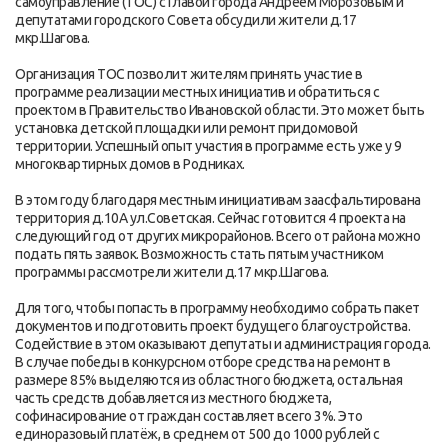
самоуправление (ТОС) с Главой города Андреем Морозовым и
депутатами городского Совета обсудили жители д.17
мкр.Шагова.
Организация ТОС позволит жителям принять участие в
программе реализации местных инициатив и обратиться с
проектом в Правительство Ивановской области.​ Это может быть
установка детской площадки или ремонт придомовой
территории. Успешный опыт участия в программе есть уже у 9
многоквартирных домов в Родниках.
В этом году благодаря местным инициативам заасфальтирована
территория д.10А ул.Советская. Сейчас готовится 4 проекта на
следующий год от других микрорайонов. Всего от района можно
подать пять заявок. Возможность стать пятым участником
программы рассмотрели жители д.17 мкр.Шагова.
Для того, чтобы попасть в программу необходимо собрать пакет
документов и подготовить проект будущего благоустройства.
Содействие в этом оказывают депутаты и администрация города.
В случае победы в конкурсном отборе средства на ремонт в
размере 85% выделяются из областного бюджета, остальная
часть средств добавляется из местного бюджета,
софинасирование от граждан составляет всего 3%. Это
единоразовый платёж, в среднем от 500 до 1000 рублей с