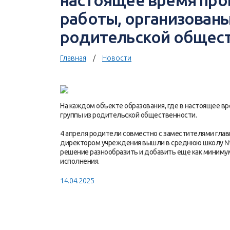
настоящее время про
работы, организованы
родительской общес
Главная
Новости
На каждом объекте образования, где в настоящее в
группы из родительской общественности.
4 апреля родители совместно с заместителями гла
директором учреждения вышли в среднюю школу №3
решение разнообразить и добавить еще как минимум
исполнения.
14.04.2025