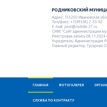
РОДНИКОВСКИЙ МУНИЦ
Адрес: 155250 Ивановская облас
Тел/факс: +7(49336) 2-33-92
E-mail: post@rodniki-37.ru
СМИ: "Сайт администрации м
Реестровая запись 08.11.202
Учредитель: Администрация Р
Главный редактор: Гусарова О
ГЛАВНАЯ
ФОТОГАЛЕРЕЯ
ОРГАН
CЛУЖБА ПО КОНТРАКТУ