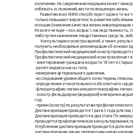
излечению. Но современная медицина может замедли
избежать осложнений, вести полноценную жизнь.
Развитию всех ХНИЗ способствуют одни и те же так
только повышают вероятность развития заболеваний
исходам (снижение качества жизни, инвалидизация,
Их всего четыре – пол, возраст, наследственность,
либо путем назначения лекарственных средств, либ
Консультации и осмотры врачей, а также результат
получить необходимые рекомендации об основах зд
Профилактический медицинский осмотр проводится 
Профилактический медицинский осмотр включает в 
- анкетирование граждан в возрасте 18 лет и старше 1
-расчет индекса массы тела,
-измерение артериального давления,
-исследование уровня общего холестерина, глюкозы
-определение относительного и абсолютного серде
-флюорографию легких или рентгенографию легких 
- осмотр фельдшером (акушеркой) или врачом акушер
год;
- прием (осмотр) по результатам профилактическог
Диспансеризация проводится 1 раз в 3 года для лиц о
Диспансеризация проводится в два этапа. По завер
проводится профилактическое консультирование, п
Углубленная диспансеризация проводится дополни
диспансеризации лицам, перенесшим новую корона