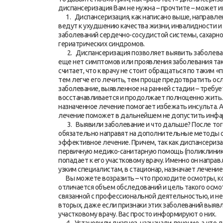
диспансеризация Вам не нужна – прочтите – может 
1. Диспансеризация, как написано выше, направлен
ведут к ухудшению качества жизни, инвалидности и 
заболеваний сердечно-сосудистой системы, сахарног
гериатрических синдромов.
2. Диспансеризация позволяет выявить заболевания
еще нет симптомов или проявления заболевания так
считает, что к врачу не стоит обращаться по таким «
тем легче его лечить, тем проще предотвратить ос
заболевание, выявленное на ранней стадии – требу
восстанавливается и продолжает полноценно жить.
назначенное лечение помогает избежать инсульта. 
лечение поможет в дальнейшем не допустить инфа
3. Выявили заболевание и что дальше? После того 
обязательно направят на дополнительные методы о
эффективное лечение. Причем, так как диспансериз
первичную медико-санитарную помощь (поликлиника,
попадает к его участковому врачу. Именно он напра
узким специалистам, в стационар, назначает лечение
Вы можете возразить – что проходите осмотры, ко
отличается объем обследований и цель такого осмот
связанной с профессиональной деятельностью, и не 
вторых, даже если признаки этих заболеваний выяв
участковому врачу. Вас просто информируют о них.