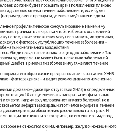
дальше? Участковый врач обязательно возьмет этого пациента
 Человек должен будет посещать врача поликлиники планово
а в год с целью оценки течения заболевания и, если будет
 (например, смена препарата, увеличение/снижение дозы
ленное профилактическое консультирование. На нем ему
равильно принимать лекарства, чтобы избежать осложнений,
ажут о том, какие осложнения могут возникнуть, их признаках,
Расскажут о факторах, усугубляющих течение заболевания –
избежать их негативного воздействия.
сь. Убедитесь, что не возникло еще одно заболевание. Так
 человека одновременно может быть несколько заболеваний,
харный диабет. Причем эти заболевания утяжеляют течение
т нормы, а его образ жизни предрасполагает к развитию ХНИЗ,
ках – факторах риска – и дадут рекомендации по изменению
ниями доказано – даже при отсутствии ХНИЗ, в определенных
 предстоящих 10 лет увеличивать риск развития фатальных
и смерти. Например, у человека нет никаких болезней, но в
разовьется инфаркт миокарда, и этот человек умрет в течение
а диспансеризации обязательно рассчитывают этот риск. И
екомендации по снижению этого риска, но его еще возьмут под
, которое не относится к ХНИЗ, например, желудочно-кишечного