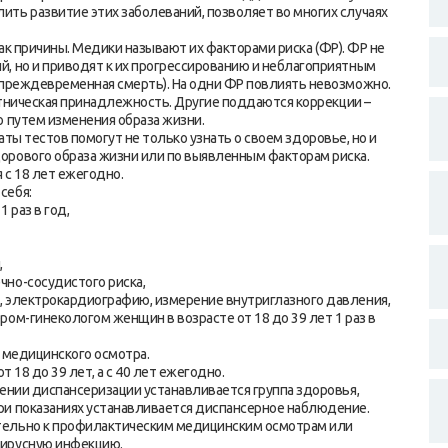
ть развитие этих заболеваний, позволяет во многих случаях
 причины. Медики называют их факторами риска (ФР). ФР не
, но и приводят к их прогрессированию и неблагоприятным
 преждевременная смерть). На одни ФР повлиять невозможно.
 этническая принадлежность. Другие поддаются коррекции –
о путем изменения образа жизни.
ы тестов помогут не только узнать о своем здоровье, но и
орового образа жизни или по выявленным факторам риска.
с 18 лет ежегодно.
себя:
 раз в год,
,
чно-сосудистого риска,
, электрокардиографию, измерение внутриглазного давления,
ом-гинекологом женщин в возрасте от 18 до 39 лет 1 раз в
о медицинского осмотра.
т 18 до 39 лет, а с 40 лет ежегодно.
шении диспансеризации устанавливается группа здоровья,
ри показаниях устанавливается диспансерное наблюдение.
тельно к профилактическим медицинским осмотрам или
вирусную инфекцию.