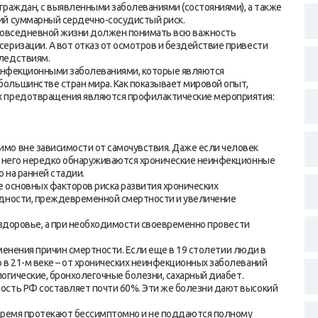
аждан, с выявленными заболеваниями (состояниями), а также
ий суммарный сердечно-сосудистый риск.
повседневной жизни должен понимать всю важность
еризации. А вот отказ от осмотров и бездействие привести
ледствиям.
неинфекционными заболеваниями, которые являются
ольшинстве стран мира. Как показывает мировой опыт,
х предотвращения являются профилактические мероприятия:
мо вне зависимости от самочувствия. Даже если человек
 у него нередко обнаруживаются хронические неинфекционные
 на ранней стадии.
основных факторов риска развития хронических
идности, преждевременной смертности и увеличение
доровье, а при необходимости своевременно провести
ения причин смертности. Если еще в 19 столетии люди в
 в 21-м веке – от хронических неинфекционных заболеваний
логические, бронхолегочные болезни, сахарный диабет.
ость РФ составляет почти 60%. Эти же болезни дают высокий
ремя протекают бессимптомно и не поддаются полному