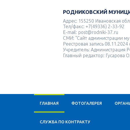
РОДНИКОВСКИЙ МУНИЦ
Адрес: 155250 Ивановская облас
Тел/факс: +7(49336) 2-33-92
E-mail: post@rodniki-37.ru
СМИ: "Сайт администрации м
Реестровая запись 08.11.202
Учредитель: Администрация Р
Главный редактор: Гусарова О
ГЛАВНАЯ
ФОТОГАЛЕРЕЯ
ОРГАН
CЛУЖБА ПО КОНТРАКТУ