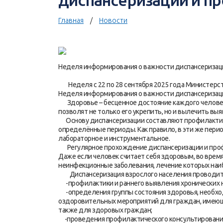
диспансеризации и п
Главная
Новости
Неделя информирования о важности диспансеризац
Неделя с 22 по 28 сентября 2025 года Министерс
Неделя информирования о важности диспансеризац
Здоровье – бесценное достояние каждого человек
позволят не только его укрепить, но и вылечить вы
Основу диспансеризации составляют профилактич
определённые периоды. Как правило, в эти же пер
лабораторное и инструментальное.
Регулярное прохождение диспансеризации и профо
Даже если человек считает себя здоровым, во врем
неинфекционные заболевания, лечение которых наи
Диспансеризация взрослого населения проводится
-профилактики и раннего выявления хронических 
-определения группы состояния здоровья, необхо
оздоровительных мероприятий для граждан, имеющих
также для здоровых граждан;
-проведения профилактического консультировани