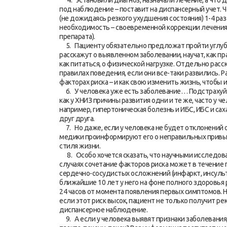
4. Установили диагноз, назначали лечение, а что 
под наблюдение – поставит на диспансерный учет.
(не дожидаясь резкого ухудшения состояния) 1-4 раз
необходимость – своевременной коррекции лечения
препарата).
5. Пациенту обязательно предложат пройти углуб
расскажут о выявленном заболевании, научат, как п
как питаться, о физической нагрузке. Отдельно расск
правилах поведения, если они все-таки развились. 
факторах риска – и как свою изменить жизнь, чтобы 
6. У человека уже есть заболевание… Подстрахуйте
как у ХНИЗ причины развития одни и те же, часто у
например, гипертоническая болезнь и ИБС, ИБС и са
друг друга.
7. Но даже, если у человека не будет отклонений о
медики проинформируют его о неправильных привыч
стиля жизни.
8. Особо хочется сказать, что научными исследова
случаях сочетание факторов риска может в течение
сердечно-сосудистых осложнений (инфаркт, инсульт) 
ближайшие 10 лет у него на фоне полного здоровья 
24 часов от момента появления первых симптомов. Н
если этот риск высок, пациент не только получит р
диспансерное наблюдение.
9. А если у человека выявят признаки заболевания