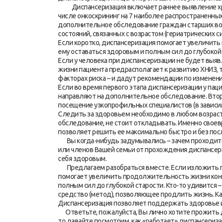
Диспансеризация включает раннее выявление хрон
числе онкоскрининг на 7 наиболее распространенных
дополнительное обследование граждан старших воз
состояний, связанных с возрастом (гериатрических с
Если коротко, диспансеризация помогает увеличить
ему оставаться здоровым и полным сил до глубокой 
Если у человека при диспансеризации не будет выяв
жизни пациента предрасполагает к развитию ХНИЗ, 
факторах риска – и дадут рекомендации по изменен
Если во время первого этапа диспансеризации у пац
направляют на дополнительное обследование. Втор
посещение узкопрофильных специалистов (в зависим
Следить за здоровьем необходимо в любом возраст
обследование, не стоит откладывать. Именно свое
позволяет решить ее максимально быстро и без пос
Вы когда-нибудь задумывались – зачем проходить 
или членов Вашей семьи от прохождения диспансериз
себя здоровым.
Предлагаем разобраться вместе. Если изложить пр
помогает увеличить продолжительность жизни конк
полным сил до глубокой старости. Кто-то удивится 
средство (метод), позволяющее продлить жизнь. Ка
Диспансеризация позволяет поддержать здоровье и
Ответьте, пожалуйста, Вы лично хотите прожить до
то давайте посмотрим, как «работает» диспансеризац