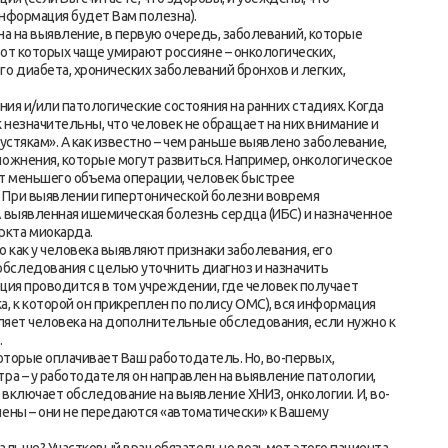
информация будет Вам полезна).
а на выявление, в первую очередь, заболеваний, которые
от которых чаще умирают россияне – онкологических,
о диабета, хронических заболеваний бронхов и легких,
 и/или патологические состояния на ранних стадиях. Когда
 незначительны, что человек не обращает на них внимание и
пустякам». А как известно – чем раньше выявлено заболевание,
ложнения, которые могут развиться. Например, онкологическое
ет меньшего объема операции, человек быстрее
 При выявлении гипертонической болезни вовремя
А выявленная ишемическая болезнь сердца (ИБС) и назначенное
ркта миокарда.
как у человека выявляют признаки заболевания, его
бследования с целью уточнить диагноз и назначить
ация проводится в том учреждении, где человек получает
 к которой он прикреплен по полису ОМС), вся информация
вляет человека на дополнительные обследования, если нужно к
.
торые оплачивает Ваш работодатель. Но, во-первых,
ра – у работодателя он направлен на выявление патологии,
включает обследование на выявление ХНИЗ, онкологии. И, во-
лены – они не передаются «автоматически» к Вашему