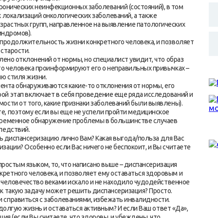
ических неинфекционных заболеваний (состояний), в том
 локализаций онкологических заболеваний, а также
растных групп, направленное на выявление патологических
индромов).
 продолжительность жизни конкретного человека, и позволяет
старости.
лено отклонений от нормы, но специалист увидит, что образ
то человека проинформируют его о неправильных привычках –
ию стиля жизни.
иента обнаруживаются какие-то отклонения от нормы, его
ой этап включает в себя проведение еще ряда исследований и
ости от того, какие признаки заболеваний были выявлены).
е, поэтому если вы еще не успели пройти медицинское
временное обнаружение проблемы в большинстве случаев
ледствий.
диспансеризацию лично Вам? Какая выгода/польза для Вас
ации? Особенно если Вас ничего не беспокоит, и Вы считаете
остым языком, то, что написано выше – диспансеризация
ретного человека, и позволяет ему оставаться здоровым и
– человечество веками искало и не находило чудодейственное
к такую задачу может решить диспансеризация? Просто.
 справиться с заболеваниями, избежать инвалидности.
лгую жизнь и оставаться активным? И если Ваш ответ «Да»,
ия (если Вы считаете, что здоровы, и убеждены, что