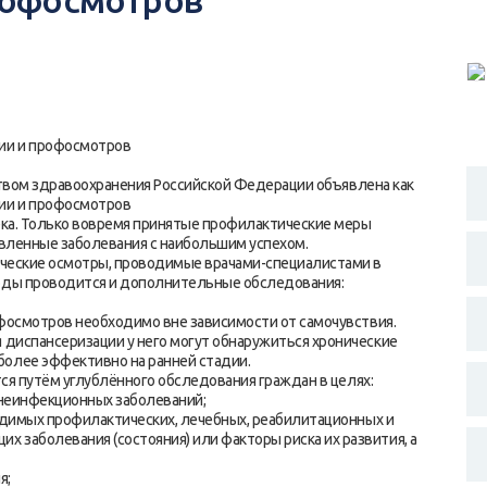
рофосмотров
ии и профосмотров
твом здравоохранения Российской Федерации объявлена как
ии и профосмотров
а. Только вовремя принятые профилактические меры
явленные заболевания с наибольшим успехом.
еские осмотры, проводимые врачами-специалистами в
иоды проводится и дополнительные обследования:
смотров необходимо вне зависимости от самочувствия.
я диспансеризации у него могут обнаружиться хронические
более эффективно на ранней стадии.
 путём углублённого обследования граждан в целях:
неинфекционных заболеваний;
димых профилактических, лечебных, реабилитационных и
 заболевания (состояния) или факторы риска их развития, а
я;