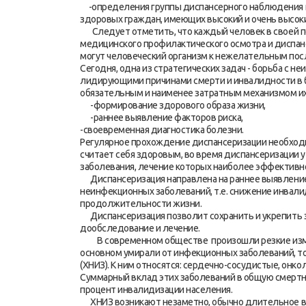
-определения группы диспансерного наблюдения гр
здоровых граждан, имеющих высокий и очень высок
Следует отметить, что каждый человек в своей 
медицинского профилактического осмотра и диспанс
могут человеческий организм к нежелательным пос
Сегодня, одна из стратегических задач - борьба с 
лидирующими причинами смерти и инвалидности в б
обязательным и наименее затратным механизмом и
-формирование здорового образа жизни,
-раннее выявление факторов риска,
-своевременная диагностика болезни.
Регулярное прохождение диспансеризации необходи
считает себя здоровым, во время диспансеризации
заболевания, лечение которых наиболее эффективно
Диспансеризация направлена на раннее выявление 
неинфекционных заболеваний, т.е. снижение инвал
продолжительности жизни.
Диспансеризация позволит сохранить и укрепить з
дообследование и лечение.
В современном обществе произошли резкие измен
основном умирали от инфекционных заболеваний, то
(ХНИЗ). К ним относятся: сердечно-сосудистые, онко
Суммарный вклад этих заболеваний в общую смертн
процент инвалидизации населения.
ХНИЗ возникают незаметно, обычно длительное в