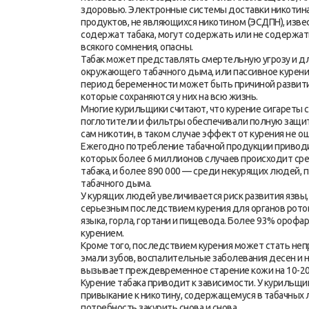
здоровью. Электронные системы доставки никотина
продуктов, не являющихся никотином (ЭСДПН), изве
содержат табака, могут содержать или не содержать
всякого сомнения, опасны.
Табак может представлять смертельную угрозу и д
окружающего табачного дыма, или пассивное курени
период беременности может быть причиной развити
которые сохраняются у них на всю жизнь.
Многие курильщики считают, что курение сигареты с 
поглотители и фильтры обеспечивали полную защит
сам никотин, в таком случае эффект от курения не о
Ежегодно потребление табачной продукции приводит
которых более 6 миллионов случаев происходит ср
табака, и более 890 000 — среди некурящих людей
табачного дыма.
У курящих людей увеличивается риск развития язвы,
серьезным последствием курения для органов ротово
языка, горла, гортани и пищевода. Более 93% орофар
курением.
Кроме того, последствием курения может стать непр
эмали зубов, воспалительные заболевания десен и 
вызывает преждевременное старение кожи на 10-20
Курение табака приводит к зависимости. У курильщ
привыкание к никотину, содержащемуся в табачных 
потребность закурить снова и снова.