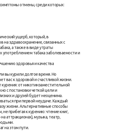
ь симптомы отмены, среди которых:
ческий ущерб, который, в
в на здравоохранение, связанных с
бака, а также в виде утраты
ых употреблением табака заболеваемости и
лучшению здоровья и качества
ли вы курили долгое время. Но
ет вас к здоровой и счастливой жизни.
т курения: от никотинзаместительной
жно с постановки четкой цели и
изких и друзей будет неоценима.
иваться при первой неудаче. Каждый
бразу жизни. Альтернативные способы
 не прибегая к курению: чтение книг,
на аттракционах), музыка, театр,
людьми.
г на этом пути.