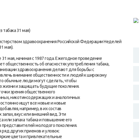
з табака 31 мая)
инистерством здравоохранения Российской Федерации Неделей
1 мая).
 31 мая, начиная с 1987 года. Ежегодное проведение
ет общественность об опасностях употребления табака,
ганизации здравоохранения делают для борьбы с
ривлечь внимание общественности и людей к широкому
что обычные люди могут сделать, чтобы
аз жизни и защищать будущие поколения.
точки зрения общественного
чных, никотинсодержащих и аналогичных
остоянно ищут все новые и новые
обавляя, например, в их состав
 запах, вкус или внешний вид. Эти
а или запаха табака и повышение его
ля представителей молодого поколения.
ряд других приемов и уловок:
 яркие цвета и привлекательные