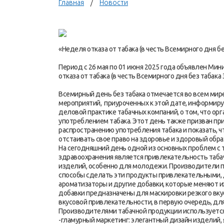
Главная
Новости
«Неделя отказа от табака (в честь Всемирного дня бе
Период с 26 мая по 01 июня 2025 года объявлен М
отказа от табака (в честь Всемирного дня без табака 3
Всемирный день без табака отмечается во всем мире
мероприятий, приуроченных к этой дате, информиру
деловой практике табачных компаний, о том, что ор
употреблением табака. Этот день также призван п
распространению употребления табака и показать, 
отстаивать свое право на здоровье и здоровый обр
На сегодняшний день одной из основных проблем с 
здравоохранения является привлекательность таба
изделий, особенно для молодежи. Производители п
способы сделать эти продукты привлекательными, д
ароматизаторы и другие добавки, которые меняют их
добавки предназначены для маскировки резкого вкус
вкусовой привлекательности, в первую очередь, д
Производителями табачной продукции используется 
-гламурный маркетинг: элегантный дизайн изделий,