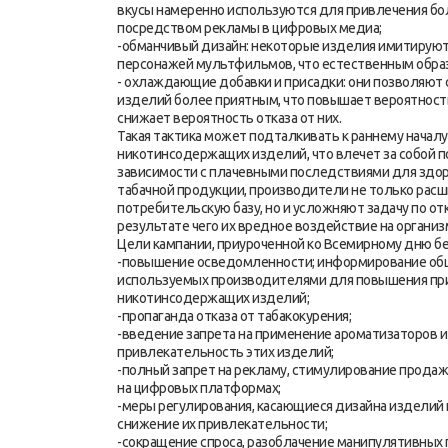
вкусы намеренно используются для привлечения бо
посредством рекламы в цифровых медиа;
-обманчивый дизайн: некоторые изделия имитируют
персонажей мультфильмов, что естественным образ
- охлаждающие добавки и присадки: они позволяют 
изделий более приятным, что повышает вероятност
снижает вероятность отказа от них.
Такая тактика может подталкивать к раннему начал
никотинсодержащих изделий, что влечет за собой 
зависимости с плачевными последствиями для здо
табачной продукции, производители не только ра
потребительскую базу, но и усложняют задачу по отк
результате чего их вредное воздействие на органи
Цели кампании, приуроченной ко Всемирному дню без
-повышение осведомленности; информирование обще
используемых производителями для повышения при
никотинсодержащих изделий;
-пропаганда отказа от табакокурения;
-введение запрета на применение ароматизаторов 
привлекательность этих изделий;
-полный запрет на рекламу, стимулирование продажи
на цифровых платформах;
-меры регулирования, касающиеся дизайна изделий и
снижение их привлекательности;
-сокращение спроса, разоблачение манипулятивных