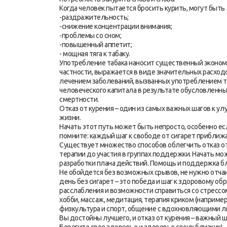
Когда человек пытается бросить курить, могут быт
-раздражительность;
-снижение концентрации внимания;
-проблемы со сном;
-повышенный аппетит;
- мощная тяга к табаку.
Употребление табака наносит существенный экономи
частности, выражается в виде значительных расходо
лечением заболеваний, вызванных употреблением та
человеческого капитала в результате обусловленн
смертности.
Отказ от курения – один из самых важных шагов к у
жизни.
Начать этот путь может быть непросто, особенно ес
помните: каждый шаг к свободе от сигарет приближа
Существует множество способов облегчить отказ о
терапии до участия в группах поддержки. Начать мо
разработки плана действий. Помощь и поддержка бл
Не обойдется без возможных срывов, не нужно отча
день без сигарет – это победа и шаг к здоровому о
расслабления и возможности справиться со стрессом,
хобби, массаж, медитация, терапия криком (например 
физкультура и спорт, общение с вдохновляющими 
Вы достойны лучшего, и отказ от курения – важный ша