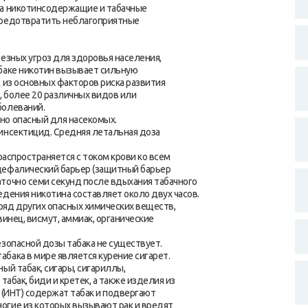
на никотинсодержащие и табачные
предотвратить неблагоприятные
езных угроз для здоровья населения,
абаке никотин вызывает сильную
 из основных факторов риска развития
 более 20 различных видов или
болеваний.
но опасный для насекомых.
инсектицид. Средняя летальная доза
распространяется с током крови ко всем
цефалический барьер (защитный барьер
точно семи секунд после вдыхания табачного
дения никотина составляет около двух часов.
ряд других опасных химических веществ,
инец, висмут, аммиак, органические
зопасной дозы табака не существует.
бака в мире является курение сигарет.
ый табак, сигары, сигариллы,
табак, биди и кретек, а также изделия из
 (ИНТ) содержат табак и подвергают
огие из которых вызывают рак и вредят