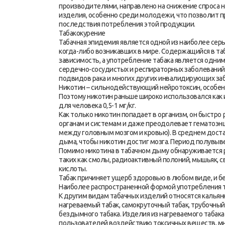
производителями, направлено на снижение спроса 
изделия, особенно среди молодежи, что позволит 
последствия потребления этой продукции.
Табакокурение
Табачная эпидемия является одной из наиболее серь
когда-либо возникавших в мире. Содержащийся в т
зависимость, а употребление табака является одним
сердечно-сосудистых и респираторных заболеваний,
подвидов рака и многих других инвалидирующих за
Никотин – сильнодействующий нейротоксин, особен
Поэтому никотин раньше широко использовался как 
для человека 0,5-1 мг/кг.
Как только никотин попадает в организм, он быстро 
органам и системам и даже преодолевает гематоэн
между головным мозгом и кровью). В среднем доста
дыма, чтобы никотин достиг мозга. Период полувыве
Помимо никотина в табачном дыму обнаруживается 
таких как смолы, радиоактивный полоний, мышьяк, св
кислоты.
Табак причиняет ущерб здоровью в любом виде, и бе
Наиболее распространенной формой употребления та
К другим видам табачных изделий относятся кальянн
нагреваемый табак, самокруточный табак, трубочный 
бездымного табака. Изделия из нагреваемого табака
пользователей воздействию токсичных веществ, мн