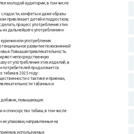
лее молодой аудитории, в том числе
 сладости, конфеты и даже образы
ом привлекает детей и подростков;
сделать процесс употребления этих
ь их дальнейшего употребления и
у курения или употребления
потенциальное развитие пожизненной
ровья. Повышая привлекательность
сширяют непосредственную
азу от употребления этих изделий, в
зм потребителей продолжается.
 табака в 2025 году:
ственности о тактике и приемах,
влекательности табачных и
и добавок, повышающих
 и спонсорство табака, в том числе
 их упаковки, направленные на
 приемов, используемых