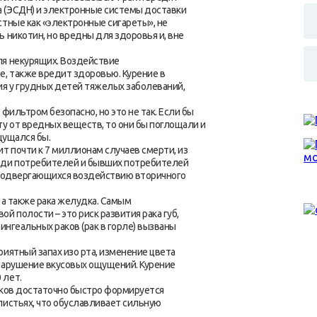
 (ЭСДН) и электронные системы доставки
стные как «электронные сигареты», не
 никотин, но вредны для здоровья и, вне
ля некурящих. Воздействие
е, также вредит здоровью. Курение в
я у грудных детей тяжелых заболеваний,
фильтром безопасно, но это не так. Если бы
у от вредных веществ, то они бы поглощали и
щущался бы.
 почти к 7 миллионам случаев смерти, из
еди потребителей и бывших потребителей
, подвергающихся воздействию вторичного
 а также рака желудка. Самым
й полости – это риск развития рака губ,
ингеальных раков (рак в горле) вызваны
иятный запах изо рта, изменение цвета
нарушение вкусовых ощущений. Курение
 лет.
иков достаточно быстро формируется
листьях, что обуславливает сильную