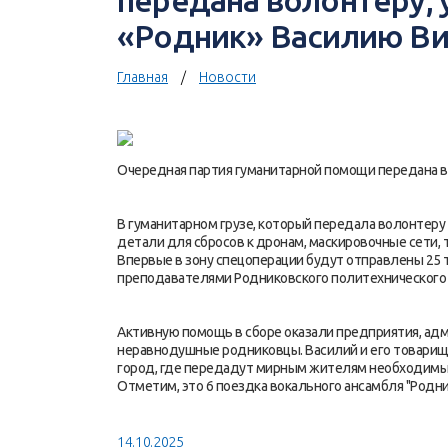
передана волонтеру, 
«Родник» Василию В
Главная
Новости
Очередная партия гуманитарной помощи передана в
В гуманитарном грузе, который передала волонтеру 
детали для сбросов к дронам, маскировочные сети, 
Впервые в зону спецоперации будут отправлены 25 
преподавателями Родниковского политехнического
Активную помощь в сборе оказали предприятия, адм
неравнодушные родниковцы. Василий и его товарищи
город, где передадут мирным жителям необходимые 
Отметим, это 6 поездка вокального ансамбля "Родни
14.10.2025