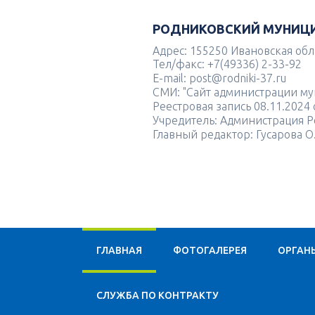
РОДНИКОВСКИЙ МУНИЦ
Адрес: 155250 Ивановская облас
Тел/факс: +7(49336) 2-33-92
E-mail: post@rodniki-37.ru
СМИ: "Сайт администрации м
Реестровая запись 08.11.202
Учредитель: Администрация Р
Главный редактор: Гусарова О
ГЛАВНАЯ
ФОТОГАЛЕРЕЯ
ОРГАН
CЛУЖБА ПО КОНТРАКТУ