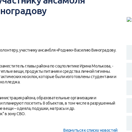
участнику ансамбля
иноградову
олонтеру, участнику ансамбля «Родник» Василию Виноградову.
заместитель главы района по соцполитике Ирина Молькова, -
теплые вещи, продукты питания и средства личной гигиены.
тактических носилок, которые были изготовлены студентами и
 колледжа.
инистрация района, образовательные организации и
 планируют посетить 8 объектов, в том числе в разрушенный
вещи – одеяла, подушки, матрасы и др.
к" в зону СВО.
Вернуться к списку новостей