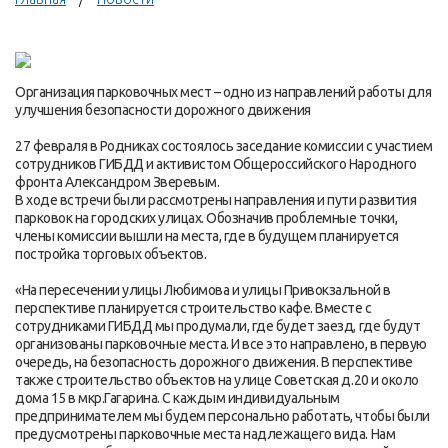
Организация парковочных мест – одно из направлений работы для
улучшения безопасности дорожного движения
27 февраля в Родниках состоялось заседание комиссии с участием
сотрудников ГИБДД и активистом Общероссийского Народного
фронта Александром Зверевым.
В ходе встречи были рассмотрены направления и пути развития
парковок на городских улицах. Обозначив проблемные точки,
члены комиссии вышли на места, где в будущем планируется
постройка торговых объектов.
«На пересечении улицы Любимова и улицы Привокзальной в
перспективе планируется строительство кафе. Вместе с
сотрудниками ГИБДД мы продумали, где будет заезд, где будут
организованы парковочные места. И все это направлено, в первую
очередь, на безопасность дорожного движения. В перспективе
также строительство объектов на улице Советская д.20 и около
дома 15 в мкр.Гагарина. С каждым индивидуальным
предпринимателем мы будем персонально работать, чтобы были
предусмотрены парковочные места надлежащего вида. Нам