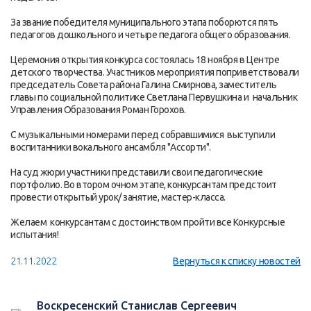
За звание победителя муниципального этапа поборются пять
педагогов дошкольного и четыре педагога общего образования.
Церемония открытия конкурса состоялась 18 ноября в Центре
детского творчества. Участников мероприятия поприветствовали
председатель Совета района Галина Смирнова, заместитель
главы по социальной политике Светлана Первушкина и начальник
Управления Образования Роман Горохов.
С музыкальными номерами перед собравшимися выступили
воспитанники вокального ансамбля "Ассорти".
На суд жюри участники представили свои педагогические
портфолио. Во втором очном этапе, конкурсантам предстоит
провести открытый урок/ занятие, мастер-класса.
Желаем конкурсантам с достоинством пройти все Конкурсные
испытания!
21.11.2022
Вернуться к списку новостей
Воскресенский Станислав Сергеевич