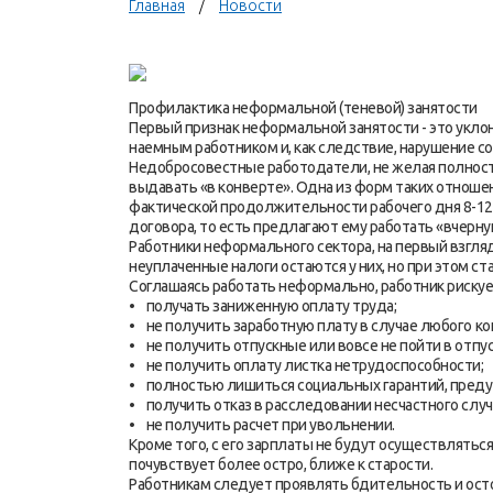
Главная
Новости
Профилактика неформальной (теневой) занятости
Первый признак неформальной занятости - это укл
наемным работником и, как следствие, нарушение с
Недобросовестные работодатели, не желая полнос
выдавать «в конверте». Одна из форм таких отношени
фактической продолжительности рабочего дня 8-12 ч
договора, то есть предлагают ему работать «вчерну
Работники неформального сектора, на первый взгля
неуплаченные налоги остаются у них, но при этом с
Соглашаясь работать неформально, работник рискуе
• получать заниженную оплату труда;
• не получить заработную плату в случае любого к
• не получить отпускные или вовсе не пойти в отпус
• не получить оплату листка нетрудоспособности;
• полностью лишиться социальных гарантий, пред
• получить отказ в расследовании несчастного случ
• не получить расчет при увольнении.
Кроме того, с его зарплаты не будут осуществлятьс
почувствует более остро, ближе к старости.
Работникам следует проявлять бдительность и ост