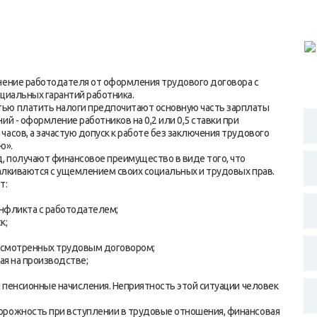
онение работодателя от оформления трудового договора с
оциальных гарантий работника.
тью платить налоги предпочитают основную часть зарплаты
й - оформление работников на 0,2 или 0,5 ставки при
асов, а зачастую допуск к работе без заключения трудового
ю».
д, получают финансовое преимущество в виде того, что
талкиваются с ущемлением своих социальных и трудовых прав.
т:
онфликта с работодателем;
к;
усмотренных трудовым договором;
ая на производстве;
я пенсионные начисления. Неприятность этой ситуации человек
орожность при вступлении в трудовые отношения, финансовая