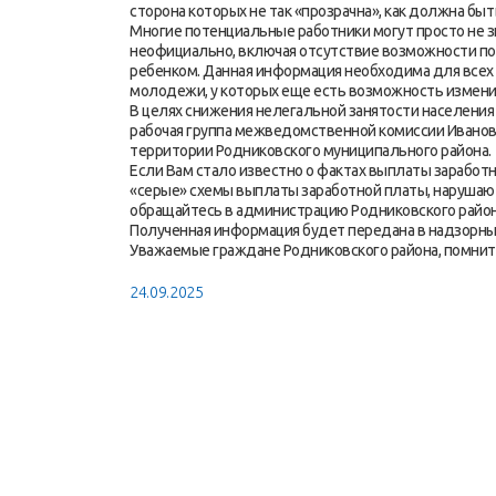
сторона которых не так «прозрачна», как должна быт
Многие потенциальные работники могут просто не зн
неофициально, включая отсутствие возможности пол
ребенком. Данная информация необходима для всех 
молодежи, у которых еще есть возможность измени
В целях снижения нелегальной занятости населения
рабочая группа межведомственной комиссии Иванов
территории Родниковского муниципального района.
Если Вам стало известно о фактах выплаты заработ
«серые» схемы выплаты заработной платы, нарушаютс
обращайтесь в администрацию Родниковского района 
Полученная информация будет передана в надзорны
Уважаемые граждане Родниковского района, помните
24.09.2025