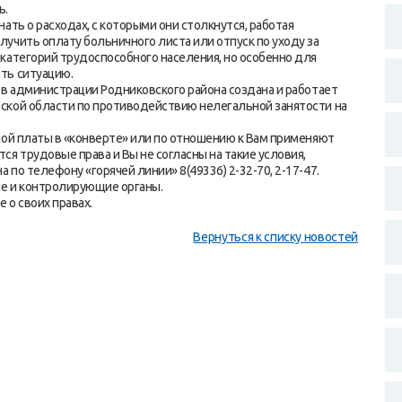
ь.
ать о расходах, с которыми они столкнутся, работая
учить оплату больничного листа или отпуск по уходу за
категорий трудоспособного населения, но особенно для
ть ситуацию.
 в администрации Родниковского района создана и работает
ской области по противодействию нелегальной занятости на
ной платы в «конверте» или по отношению к Вам применяют
я трудовые права и Вы не согласны на такие условия,
по телефону «горячей линии» 8(49336) 2-32-70, 2-17-47.
е и контролирующие органы.
 о своих правах.
Вернуться к списку новостей