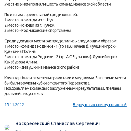
Участие в нем приняли шесть команд Ивановской области.
По итогам соревнований среди юношей:
1 место - команда из г. Шуя.
2 место - юноши из г. Пучеж.
3 место - Родниковские спортсмены.
Среди девушек места распределились следующим образом:
1 место -команда Родники - 1 (тр. Н.В. Нечаева). Лучший игрок -
Кувыкина Полина.
2 место - команда Родники - 2 (тр. А.С. Чуланова). Лучший игрок -
Качабурова Алина.
3 место - девушки из Ивановского района.
Команды были отмечены грамотами и медалями. За первые места
бы были вручены кубки открытого Первенства.
Поздравляем команды с заслуженными результатами. Желаем
дальнейших успехов!
15.11.2022
Вернуться к списку новостей
Воскресенский Станислав Сергеевич