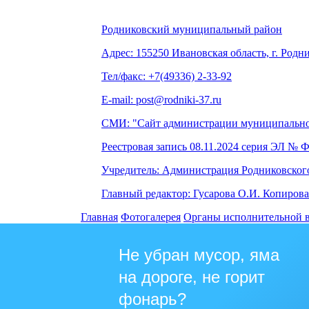
Родниковский муниципальный район
Адрес: 155250 Ивановская область, г. Родни
Тел/факс: +7(49336) 2-33-92
E-mail: post@rodniki-37.ru
СМИ: "Сайт администрации муниципально
Реестровая запись 08.11.2024 серия ЭЛ № 
Учредитель: Администрация Родниковског
Главный редактор: Гусарова О.И. Копирова
Главная
Фотогалерея
Органы исполнительной 
Не убран мусор, яма
на дороге, не горит
фонарь?