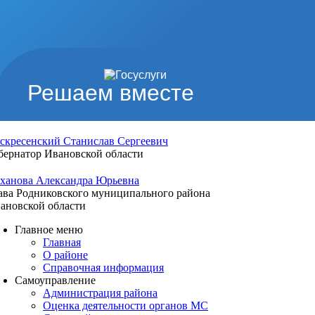
Решаем вместе
скресенский Станислав Сергеевич
бернатор Ивановской области
ханова Александра Юрьевна
ава Родниковского муниципального района
ановской области
Главное меню
Главная
О районе
Справочная информация
Самоуправление
Администрация района
Оценка деятельности органов МС