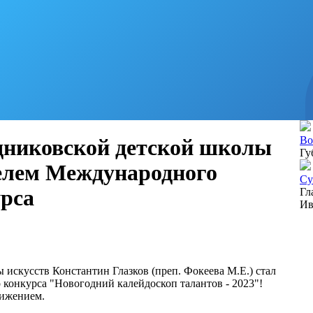
Во
дниковской детской школы
Гу
телем Международного
Су
рса
Гл
Ив
 искусств Константин Глазков (преп. Фокеева М.Е.) стал
онкурса "Новогодний калейдоскоп талантов - 2023"!
тижением.