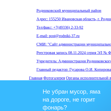
Родниковский муниципальный район
Адрес: 155250 Ивановская область, г. Родни
Тел/факс: +7(49336) 2-33-92
E-mail: post@rodniki-37.ru
СМИ: "Сайт администрации муниципально
Реестровая запись 08.11.2024 серия ЭЛ № 
Учредитель: Администрация Родниковског
Главный редактор: Гусарова О.И. Копирова
Главная
Фотогалерея
Органы исполнительной 
Не убран мусор, яма
на дороге, не горит
фонарь?