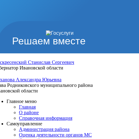
Решаем вместе
скресенский Станислав Сергеевич
бернатор Ивановской области
ханова Александра Юрьевна
ава Родниковского муниципального района
ановской области
Главное меню
Главная
О районе
Справочная информация
Самоуправление
Администрация района
Оценка деятельности органов МС