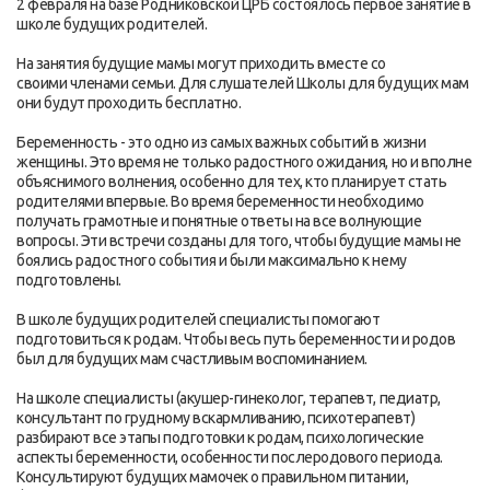
2 февраля на базе Родниковской ЦРБ состоялось первое занятие в
школе будущих родителей.
На занятия будущие мамы могут приходить вместе со
своими членами семьи. Для слушателей Школы для будущих мам
они будут проходить бесплатно.
Беременность - это одно из самых важных событий в жизни
женщины. Это время не только радостного ожидания, но и вполне
объяснимого волнения, особенно для тех, кто планирует стать
родителями впервые. Во время беременности необходимо
получать грамотные и понятные ответы на все волнующие
вопросы. Эти встречи созданы для того, чтобы будущие мамы не
боялись радостного события и были максимально к нему
подготовлены.
В школе будущих родителей специалисты помогают
подготовиться к родам. Чтобы весь путь беременности и родов
был для будущих мам счастливым воспоминанием.
На школе специалисты (акушер-гинеколог, терапевт, педиатр,
консультант по грудному вскармливанию, психотерапевт)
разбирают все этапы подготовки к родам, психологические
аспекты беременности, особенности послеродового периода.
Консультируют будущих мамочек о правильном питании,