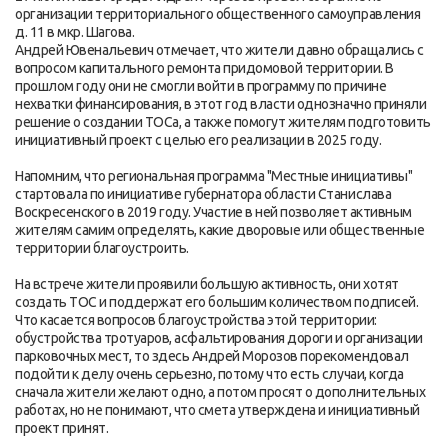
организации территориального общественного самоуправления
д. 11 в мкр. Шагова.
Андрей Ювенальевич отмечает, что жители давно обращались с
вопросом капитального ремонта придомовой территории. В
прошлом году они не смогли войти в программу по причине
нехватки финансирования, в этот год власти однозначно приняли
решение о создании ТОСа, а также помогут жителям подготовить
инициативный проект с целью его реализации в 2025 году.
Напомним, что региональная программа "Местные инициативы"
стартовала по инициативе губернатора области Станислава
Воскресенского в 2019 году. Участие в ней позволяет активным
жителям самим определять, какие дворовые или общественные
территории благоустроить.
На встрече жители проявили большую активность, они хотят
создать ТОС и поддержат его большим количеством подписей.
Что касается вопросов благоустройства этой территории:
обустройства тротуаров, асфальтирования дороги и организации
парковочных мест, то здесь Андрей Морозов порекомендовал
подойти к делу очень серьезно, потому что есть случаи, когда
сначала жители желают одно, а потом просят о дополнительных
работах, но не понимают, что смета утверждена и инициативный
проект принят.