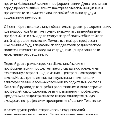
проекта «Школьный кабинет профориентации». Для этого в наш
город приехали члены агентства стратегических инициатив и
представители комитета Ивановской области по труду и
содействию занятости.
С 1 сентября в школах станут обязательны уроки профориентации,
где подростков будут не только знакомить с разнообразием
профессий, но и сами дети смогут попробовать себя в той или
иной сфере деятельности. Помогать в выборе профессии
школьникам будут педагоги, преподаватели родниковского
политехнического колледжа, сотрудники центра занятости
населения и работодатели.
Первый урок в рамках проекта «Школьный кабинет
профориентации» прошел на трех площадках с уклоном на
текстильную отрасль. Одна из них – Центральная городская
школа. Несмотря на летние каникулы на занятие пришли
заинтересованные восьмиклассники, их родители и учителя.
Классный руководитель ребят рассказала им о многообразии
профессий, как сложно выбрать «правильную» профессию.
Представители центра занятости провели виртуальную
экскурсию по профессиям предприятия «Родники Текстиль».
А затем группа ребят отправилась в Родниковский
политехнический колледж. Директор учреждения провел