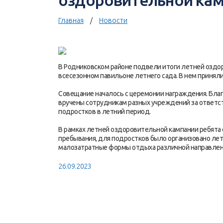
оздоровительной ка
Главная
Новости
В Родниковском районе подвели итоги летней оздо
всесезонном павильоне летнего сада. В нем принял
Совещание началось с церемонии награждения. Бла
вручены сотрудникам разных учреждений за ответст
подростков в летний период.
В рамках летней оздоровительной кампании ребята о
пребывания, для подростков было организовано лет
малозатратные формы отдыха различной направлен
26.09.2023