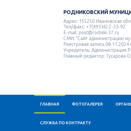
РОДНИКОВСКИЙ МУНИЦ
Адрес: 155250 Ивановская облас
Тел/факс: +7(49336) 2-33-92
E-mail: post@rodniki-37.ru
СМИ: "Сайт администрации м
Реестровая запись 08.11.202
Учредитель: Администрация Р
Главный редактор: Гусарова О
ГЛАВНАЯ
ФОТОГАЛЕРЕЯ
ОРГАН
CЛУЖБА ПО КОНТРАКТУ