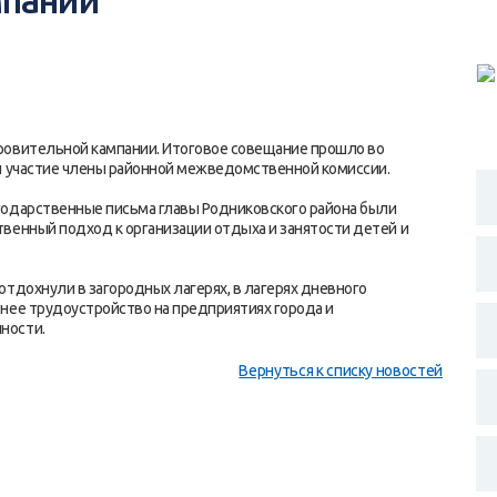
мпании
ровительной кампании. Итоговое совещание прошло во
и участие члены районной межведомственной комиссии.
годарственные письма главы Родниковского района были
венный подход к организации отдыха и занятости детей и
тдохнули в загородных лагерях, в лагерях дневного
нее трудоустройство на предприятиях города и
ности.
Вернуться к списку новостей