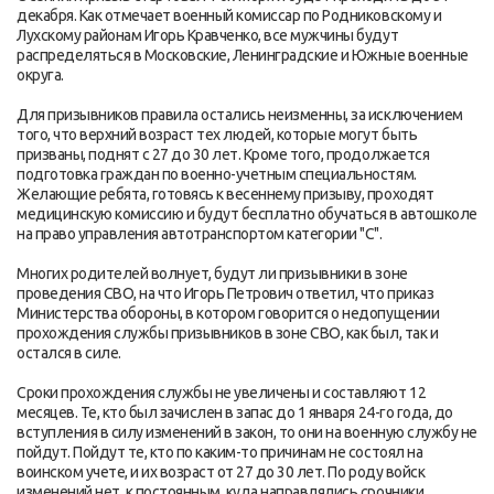
декабря. Как отмечает военный комиссар по Родниковскому и
Лухскому районам Игорь Кравченко, все мужчины будут
распределяться в Московские, Ленинградские и Южные военные
округа.
Для призывников правила остались неизменны, за исключением
того, что верхний возраст тех людей, которые могут быть
призваны, поднят с 27 до 30 лет. Кроме того, продолжается
подготовка граждан по военно-учетным специальностям.
Желающие ребята, готовясь к весеннему призыву, проходят
медицинскую комиссию и будут бесплатно обучаться в автошколе
на право управления автотранспортом категории "С".
Многих родителей волнует, будут ли призывники в зоне
проведения СВО, на что Игорь Петрович ответил, что приказ
Министерства обороны, в котором говорится о недопущении
прохождения службы призывников в зоне СВО, как был, так и
остался в силе.
Сроки прохождения службы не увеличены и составляют 12
месяцев. Те, кто был зачислен в запас до 1 января 24-го года, до
вступления в силу изменений в закон, то они на военную службу не
пойдут. Пойдут те, кто по каким-то причинам не состоял на
воинском учете, и их возраст от 27 до 30 лет. По роду войск
изменений нет, к постоянным, куда направлялись срочники,