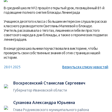
В средней школе №2 прошёл открытый урок, посвящённый 81-й
годовщине полного снятия блокады Ленинграда
Учащиеся десятого класса с большим интересом слушали рассказ
классного руководителя Светланы Малеевой о блокаде.
Учитель рассказывала о тяготах, лишениях и гибели простого
советского народа в дни блокады, а также о героических подвигах
ленинградцев.
В конце урока школьники поучаствовали в викторине, чтобы
проверить свои собственные знания об этих страницах нашей
истории.
28.01.2025
Вернуться к списку новостей
Воскресенский Станислав Сергеевич
Губернатор Ивановской области
Суханова Александра Юрьевна
Глава Родниковского муниципального района