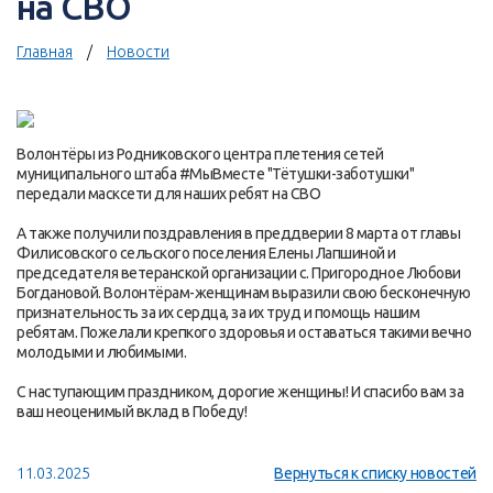
на СВО
Главная
Новости
Волонтёры из Родниковского центра плетения сетей
муниципального штаба #МыВместе "Тётушки-заботушки"
передали масксети для наших ребят на СВО
А также получили поздравления в преддверии 8 марта от главы
Филисовского сельского поселения Елены Лапшиной и
председателя ветеранской организации с. Пригородное Любови
Богдановой. Волонтёрам-женщинам выразили свою бесконечную
признательность за их сердца, за их труд и помощь нашим
ребятам. Пожелали крепкого здоровья и оставаться такими вечно
молодыми и любимыми.
С наступающим праздником, дорогие женщины! И спасибо вам за
ваш неоценимый вклад в Победу!
11.03.2025
Вернуться к списку новостей