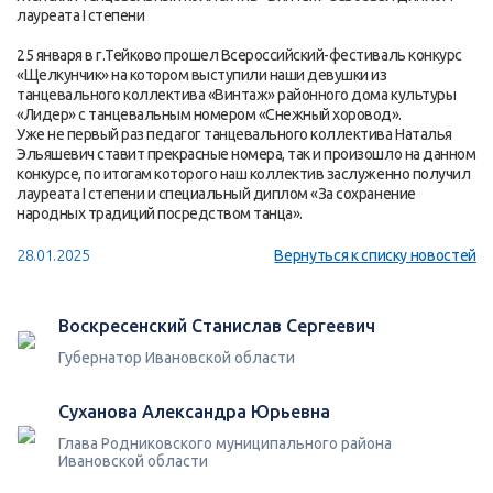
лауреата I степени
25 января в г.Тейково прошел Всероссийский-фестиваль конкурс
«Щелкунчик» на котором выступили наши девушки из
танцевального коллектива «Винтаж» районного дома культуры
«Лидер» с танцевальным номером «Снежный хоровод».
Уже не первый раз педагог танцевального коллектива Наталья
Эльяшевич ставит прекрасные номера, так и произошло на данном
конкурсе, по итогам которого наш коллектив заслуженно получил
лауреата I степени и специальный диплом «За сохранение
народных традиций посредством танца».
28.01.2025
Вернуться к списку новостей
Воскресенский Станислав Сергеевич
Губернатор Ивановской области
Суханова Александра Юрьевна
Глава Родниковского муниципального района
Ивановской области