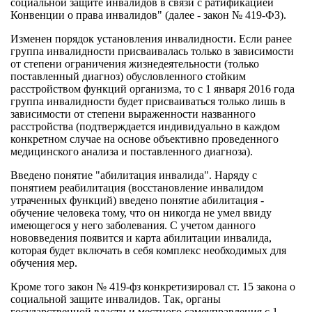
социальной защите инвалидов в связи с ратификацией
Конвенции о права инвалидов" (далее - закон № 419-ФЗ).
Изменен порядок установления инвалидности. Если ранее
группа инвалидности присваивалась только в завис
имости
от степени ограничения жизнедеятельности (только
поставленный диагноз) обусловленного стойким
расстройством функций организма, то с 1 января 2016 года
группа инвалидности будет присваиваться только лишь в
зависимости от степени выраженности названного
расстройства (подтверждается индивидуально в каждом
конкретном случае на основе объективно проведенного
медицинского анализа и поставленного диагноза).
Введено понятие "абилитация инвалида". Наряду с
понятием реабилитация (восстановление инвалидом
утраченных функций) введено понятие абилитация -
обучение человека тому, что он никогда не умел ввиду
имеющегося у него заболевания. С учетом данного
нововведения появится и карта абилитации инвалида,
которая будет включать в себя комплекс необходимых для
обучения мер.
Кроме того закон № 419-фз конкретизировал ст. 15 закона о
социальной защите инвалидов. Так, органы
государственной власти и местного самоуправления с 1