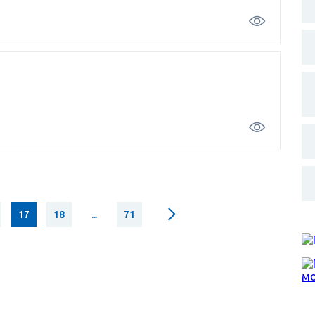
17
18
...
71