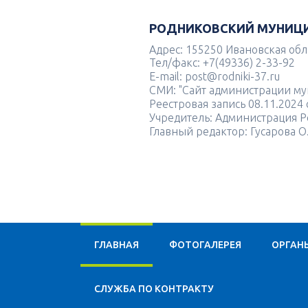
РОДНИКОВСКИЙ МУНИЦ
Адрес: 155250 Ивановская облас
Тел/факс: +7(49336) 2-33-92
E-mail: post@rodniki-37.ru
СМИ: "Сайт администрации м
Реестровая запись 08.11.202
Учредитель: Администрация Р
Главный редактор: Гусарова О
ГЛАВНАЯ
ФОТОГАЛЕРЕЯ
ОРГАН
CЛУЖБА ПО КОНТРАКТУ