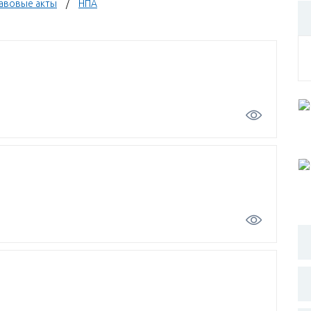
авовые акты
НПА