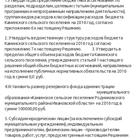
1.Утвердить распределение бюджетных ассигнований по
разделам, подразделам, целевым статьям (муниципальным
программам и непрограммным направлениям деятельности),
группам видов расходов классификации расходов бюджета
Каминского сельского поселения на 2016 год, согласно
приложению 6 к настоящему Решению.
2. Утвердить ведомственную структуру расходов бюджета
Каминского сельского поселения на 2016 год согласно
приложению 7 к настоящему Решению. 3. Утвердить в
пределах общего объема расходов бюджета Каминского
сельского поселения, утвержденного статьей 1 настоящего
решения общий объем бюджетных ассигнований, направляемых
на исполнение публичных нормативных обязательств на 2016
год в сумме 0,0 руб.
4.Установить размер резервного фонда администрации
муниципального
образования «Каминское сельское поселение Родниковского
муниципального района Ивановской области» на 2016 год в
сумме 100000,00 руб.
5. Субсидии юридическим лицам (за исключением субсидий
муниципальным учреждениям), индивидуальным
предпринимателям, физическим лицам - производителям
товаров, работ, услуг, предусмотренные настоящим Решением