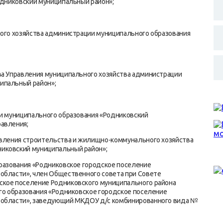
Родниковский муниципальный район»;
ного хозяйства администрации муниципального образования
ва Управления муниципального хозяйства администрации
ипальный район»;
ии муниципального образования «Родниковский
равления;
равления строительства и жилищно-коммунального хозяйства
иковский муниципальный район»;
бразования «Родниковское городское поселение
области», член Общественного совета при Совете
ское поселение Родниковского муниципального района
ого образования «Родниковское городское поселение
й области», заведующий МКДОУ д/с комбинированного вида №