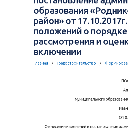
постановление админ
образования «Родник
район» от 17.10.2017
положений о порядке
рассмотрения и оцен
включении
Главная
Градостроительство
Формирован
ПО
Ад
муниципального образовани
Иван
От 0
О внесении изменений в постановление адм