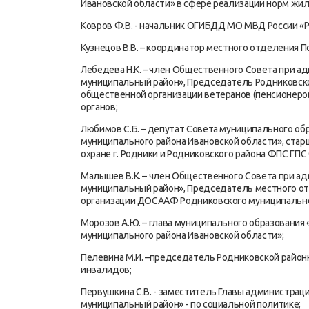
Ивановской области» в сфере реализации норм жи
Ковров Ф.В. - начальник ОГИБДД МО МВД России «
Кузнецов В.В. – координатор местного отделения 
Лебедева Н.К. – член Общественного Совета при 
муниципальный район», Председатель Родниковск
общественной организации ветеранов (пенсионеров
органов;
Любимов С.Б. – депутат Совета муниципального о
муниципального района Ивановской области», ста
охране г. Родники и Родниковского района ФПС ГПС
Малышев В.К. – член Общественного Совета при а
муниципальный район», Председатель местного о
организации ДОСААФ Родниковского муниципальног
Морозов А.Ю. – глава муниципального образования
муниципального района Ивановской области»;
Пелевина М.И. –председатель Родниковской район
инвалидов;
Первушкина С.В. - заместитель Главы администрац
муниципальный район» - по социальной политике;