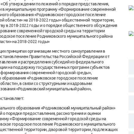
3 «Об утверждении положений о порядке представления,
ии в муниципальную программу «Формирование современной
ного образования «Родниковское городское поселение
ой области» на 2018-2022 годы» общественной территории,
у в 2018-2022 годы и о порядке общественного обсуждения
рование современной городской среды на территории
родское поселение Родниковского муниципального района
асти» на 2018-2022 годы»
х принципах организации местного самоуправления в
Постановлением Правительства Российской Федерации от
тавления и распределения субсидий из федерального
ии на поддержку государственных программ субъектов
 формирования современной городской среды»,
ого образования «Родниковское городское поселение
области», в связи со структурными и кадровыми
зования «Родниковский муниципальный район»,
остановляет:
пального образования «Родниковский муниципальный район»
й о порядке предоставления, рассмотрения и оценки
амму «Формирование современной городской среды на
вское городское поселение Родниковского муниципального
общественной территории, дворовой территории, подлежащих