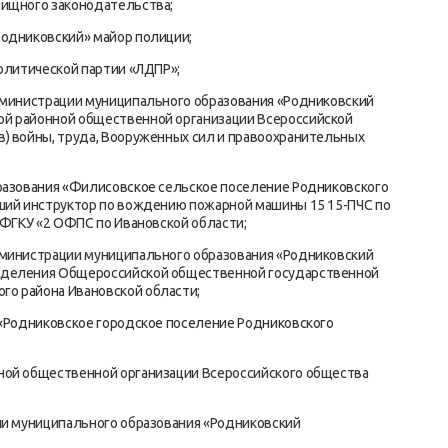
лищного законодательства;
Родниковский» майор полиции;
Политической партии «ЛДПР»;
администрации муниципального образования «Родниковский
ой районной общественной организации Всероссийской
) войны, труда, Вооруженных сил и правоохранительных
бразования «Филисовское сельское поселение Родниковского
рший инструктор по вождению пожарной машины 15 15-ПЧС по
 ФГКУ «2 ОФПС по Ивановской области;
дминистрации муниципального образования «Родниковский
тделения Общероссийской общественной государственной
о района Ивановской области;
 «Родниковское городское поселение Родниковского
ной общественной организации Всероссийского общества
ии муниципального образования «Родниковский