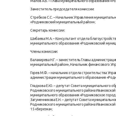
Малов А.Б. – Глава муниципального образования «
Заместитель председателя комиссии:
Стребков С.С. – Начальник Управления муниципаль
«Родниковский муниципальный район»;
Секретарь комиссии:
Шибаева М.А. – Консультант отдела благоустройст
муниципального образования «Родниковский муниц
Члены комиссии:
Балакирева Н.Г. – заместитель Главы администрац
муниципальный район», Начальник финансового Уп
Горев М.Ф. – начальник отдела строительства Уп
администрации муниципального образования «Родн
Гладкова Е.Ю. – депутат Совета муниципального о
Родниковского муниципального района Ивановской 
муниципального образования «Родниковское город
Загуменникова Е.Н. – депутат Совета муниципальн
Родниковского муниципального района Ивановско
15 «Березка»;