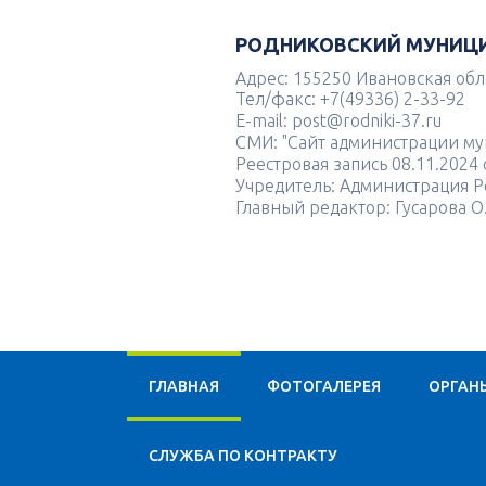
РОДНИКОВСКИЙ МУНИЦ
Адрес: 155250 Ивановская облас
Тел/факс: +7(49336) 2-33-92
E-mail: post@rodniki-37.ru
СМИ: "Сайт администрации м
Реестровая запись 08.11.202
Учредитель: Администрация Р
Главный редактор: Гусарова О
ГЛАВНАЯ
ФОТОГАЛЕРЕЯ
ОРГАН
CЛУЖБА ПО КОНТРАКТУ