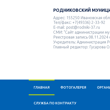
РОДНИКОВСКИЙ МУНИЦ
Адрес: 155250 Ивановская облас
Тел/факс: +7(49336) 2-33-92
E-mail: post@rodniki-37.ru
СМИ: "Сайт администрации м
Реестровая запись 08.11.202
Учредитель: Администрация Р
Главный редактор: Гусарова О
ГЛАВНАЯ
ФОТОГАЛЕРЕЯ
ОРГАН
CЛУЖБА ПО КОНТРАКТУ