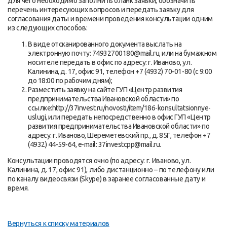
для чего необходимо заполнить бланк заявки, обозначить
перечень интересующих вопросов и передать заявку для
согласования даты и времени проведения консультации одним
из следующих способов:
В виде отсканированного документа выслать на
электронную почту: 74932700180@mail.ru, или на бумажном
носителе передать в офис по адресу: г. Иваново, ул.
Калинина, д. 17, офис 91, телефон +7 (4932) 70-01-80 (с 9:00
до 18:00 по рабочим дням);
Разместить заявку на сайте ГУП «Центр развития
предпринимательства Ивановской области» по
ссылке:http://37invest.ru/novosti/item/186-konsultatsionnye-
uslugi, или передать непосредственно в офис ГУП «Центр
развития предпринимательства Ивановской области» по
адресу: г. Иваново, Шереметевский пр., д. 85Г, телефон +7
(4932) 44-59-64, e-mail: 37investcpp@mail.ru.
Консультации проводятся очно (по адресу: г. Иваново, ул.
Калинина, д. 17, офис 91), либо дистанционно – по телефону или
по каналу видеосвязи (Skype) в заранее согласованные дату и
время.
Вернуться к списку материалов