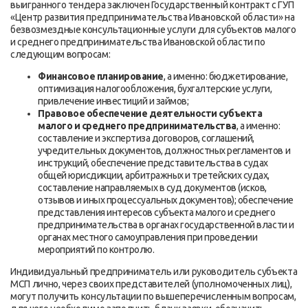
выигранного тендера заключен Государственный контракт с ГУП
«Центр развития предпринимательства Ивановской области» на
безвозмездные консультационные услуги для субъектов малого
и среднего предпринимательства Ивановской области по
следующим вопросам:
Финансовое планирование
, а именно: бюджетирование,
оптимизация налогообложения, бухгалтерские услуги,
привлечение инвестиций и займов;
Правовое обеспечение деятельности субъекта
малого и среднего предпринимательства
, а именно:
составление и экспертиза договоров, соглашений,
учредительных документов, должностных регламентов и
инструкций, обеспечение представительства в судах
общей юрисдикции, арбитражных и третейских судах,
составление направляемых в суд документов (исков,
отзывов и иных процессуальных документов); обеспечение
представления интересов субъекта малого и среднего
предпринимательства в органах государственной власти и
органах местного самоуправления при проведении
мероприятий по контролю.
Индивидуальный предприниматель или руководитель субъекта
МСП лично, через своих представителей (уполномоченных лиц),
могут получить консультации по вышеперечисленным вопросам,