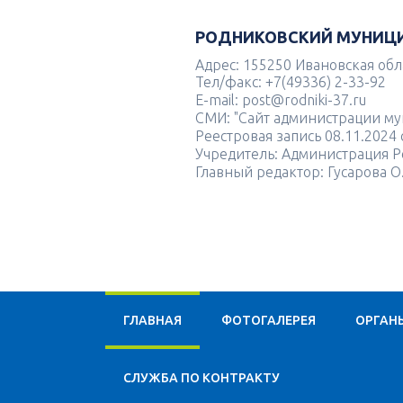
РОДНИКОВСКИЙ МУНИЦ
Адрес: 155250 Ивановская облас
Тел/факс: +7(49336) 2-33-92
E-mail: post@rodniki-37.ru
СМИ: "Сайт администрации м
Реестровая запись 08.11.202
Учредитель: Администрация Р
Главный редактор: Гусарова О
ГЛАВНАЯ
ФОТОГАЛЕРЕЯ
ОРГАН
CЛУЖБА ПО КОНТРАКТУ