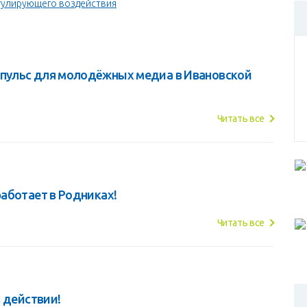
гулирующего воздействия
пульс для молодёжных медиа в Ивановской
Читать все
аботает в Родниках!
Читать все
 действии!