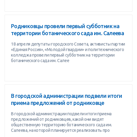
Родниковцы провели первый субботник на
территории ботанического сада им. Салеева
18 апреля депутаты городского Совета, активисты партии
«Единая Россия», «Молодой гвардии» и политехнического
колледжа провели первый субботник на территории
ботанического сада им. Салее
В городской администрации подвели итоги
приема предложений от родниковце
В городской администрации подвели итоги приема
предложений от родниковцев, какой они видят
общественную территорию ботанического сада им.
Салеева, на которой планируется реализовать про