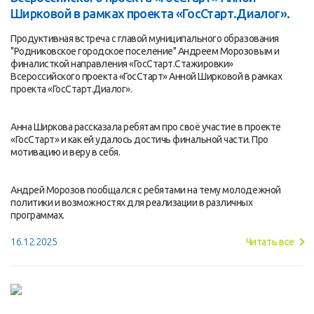
Ширковой в рамках проекта «ГосСтарт.Диалог».
Продуктивная встреча с главой муниципального образования
"Родниковское городское поселение" Андреем Морозовым и
финалисткой направления «ГосСтарт.Стажировки»
Всероссийского проекта «ГосСтарт» Анной Ширковой в рамках
проекта «ГосСтарт.Диалог».
Анна Ширкова рассказала ребятам про своё участие в проекте
«ГосСтарт» и как ей удалось достичь финальной части. Про
мотивацию и веру в себя.
Андрей Морозов пообщался с ребятами на тему молодежной
политики и возможностях для реализации в различных
программах.
16.12.2025
Читать все