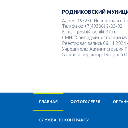
РОДНИКОВСКИЙ МУНИЦ
Адрес: 155250 Ивановская облас
Тел/факс: +7(49336) 2-33-92
E-mail: post@rodniki-37.ru
СМИ: "Сайт администрации м
Реестровая запись 08.11.202
Учредитель: Администрация Р
Главный редактор: Гусарова О
ГЛАВНАЯ
ФОТОГАЛЕРЕЯ
ОРГАН
CЛУЖБА ПО КОНТРАКТУ