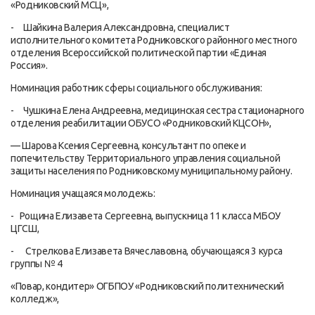
«Родниковский МСЦ»,
- Шайкина Валерия Александровна, специалист
исполнительного комитета Родниковского районного местного
отделения Всероссийской политической партии «Единая
Россия».
Номинация работник сферы социального обслуживания:
- Чушкина Елена Андреевна, медицинская сестра стационарного
отделения реабилитации ОБУСО «Родниковский КЦСОН»,
— Шарова Ксения Сергеевна, консультант по опеке и
попечительству Территориального управления социальной
защиты населения по Родниковскому муниципальному району.
Номинация учащаяся молодежь:
- Рощина Елизавета Сергеевна, выпускница 11 класса МБОУ
ЦГСШ,
- Стрелкова Елизавета Вячеславовна, обучающаяся 3 курса
группы № 4
«Повар, кондитер» ОГБПОУ «Родниковский политехнический
колледж»,