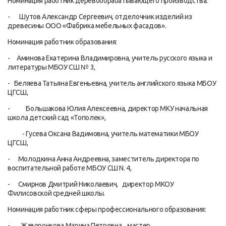
Номинация работник деревообрабатывающего производства:
- Шутов Александр Сергеевич, отделочник изделий из
древесины ООО «Фабрика мебельных фасадов».
Номинация работник образования:
- Аминова Екатерина Владимировна, учитель русского языка и
литературы МБОУ СШ № 3,
- Беляева Татьяна Евгеньевна, учитель английского языка МБОУ
ЦГСШ,
- Большакова Юлия Алексеевна, директор MКУ начальная
школа детский сад «Тополек»,
- Гусева Оксана Вадимовна, учитель математики МБОУ
ЦГСШ,
- Молодкина Анна Андреевна, заместитель директора по
воспитательной работе МБОУ СШ N. 4,
- Смирнов Дмитрий Николаевич, директор MКОУ
Филисовской средней школы.
Номинация работник сферы профессионального образования:
- Жаворонкова Марина Петровна, мастер