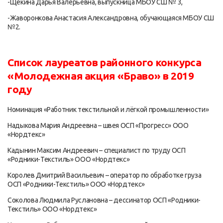
-Щекина Дарья Валерьевна, выпускница МБОУ СШ № 3,
-Жаворонкова Анастасия Александровна, обучающаяся МБОУ СШ
№2.
Список лауреатов
районного конкурса
«Молодежная акция «Браво» в 2019
году
Номинация «Работник текстильной и лёгкой промышленности»
Надыкова Мария Андреевна – швея ОСП «Прогресс» ООО
«Нордтекс»
Кадынин Максим Андреевич – специалист по труду ОСП
«Родники-Текстиль» ООО «Нордтекс»
Королев Дмитрий Васильевич – оператор по обработке груза
ОСП «Родники-Текстиль» ООО «Нордтекс»
Соколова Людмила Руслановна – дессинатор ОСП «Родники-
Текстиль» ООО «Нордтекс»