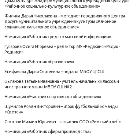
Дома культуры «Лидер» муниципального учреждения культуры
«Районное социально-культурное объединение»
Филина Дарья Николаевна – методист передвижного Центра
досуга муниципального учреждения культуры «Районное
социально-культурное объединение»
Номинация «Работник средств массовой информации»
Гусарова Ольга Игоревна – редактор МУ «Редакция «Радио-
Родники»
Номинация «Работник образования»
Епифанова Дарья Сергеевна – педагог МБОУ ЦГСШ
Цыганова Татьяна Ивановна - учитель начальных классов и
иностранного языка МБОУ СШ № 2
Номинация «Участник спортивного объединения»
Шумилов Роман Викторович – игрок футбольной команды
«Светоч»
Соколов Михаил Юрьевич – заквасчик ООО «Рижский хлеб»
Номинация «Работник сферы производства»