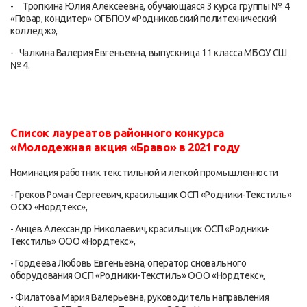
- Тропкина Юлия Алексеевна, обучающаяся 3 курса группы № 4
«Повар, кондитер» ОГБПОУ «Родниковский политехнический
колледж»,
- Чалкина Валерия Евгеньевна, выпускница 11 класса МБОУ СШ
№ 4.
Список лауреатов районного конкурса
«Молодежная акция «Браво» в 2021 году
Номинация работник текстильной и легкой промышленности
- Греков Роман Сергеевич, красильщик ОСП «Родники-Текстиль»
ООО «Нордтекс»,
- Анцев Александр Николаевич, красильщик ОСП «Родники-
Текстиль» ООО «Нордтекс»,
- Гордеева Любовь Евгеньевна, оператор сновального
оборудования ОСП «Родники-Текстиль» ООО «Нордтекс»,
- Филатова Мария Валерьевна, руководитель направления