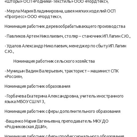
«Шторы» ОСП «Родники-Текстиль» ООО «Нордтекс»,
- Мерла Мария Владимировна, швея мягких изделий ОСП
«Прогресс» ООО «Нордтекс»,
Номинация работник деревообрабатывающего производства
- Павликов Артем Николаевич, столяр – станочник ИП Лапин С.Ю.,
- Удалов Александр Николаевич, менеджер по сбыту ИП Лапин
С.Ю.,
Номинация работник сельского хозяйства
- Муницын Вадим Валерьевич, тракторист – машинист СПК
«Россия»,
Номинация работник образования
- Горбачева Екатерина Александровна, учитель иностранного
языка МБОУ СШ № 3,
Номинация работник сферы дополнительного образования
-Ващенко Мария Евгеньевна, преподаватель МКУ ДО
«Родниковская ДШИ»,
Номинация работник сферы профессионального образования