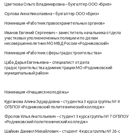
Цветкова Ольго Владимировна – бухгалтер ООО «Бриз»
Орлова Анна Николаевна – бухгалтер ООО «Бриз»
Номинация «Работник правоохранительных органов»
Иванов Евгений Сергеевич – заместитель начальника отдела
участковых уполномоченных полиции и по делам
несовершеннолетних МО МВД России «Родниковский»
Номинация «Работник сферы градостроительства»
Цаба Дарья Евгеньевна – специалист отдела
градостроительства администрации МО «Родниковский
муниципальный район»
Номинация «Учащаяся молодёжь»
Курганова Алина Эдуардовна – студентка 3 курса группы № 4
ОГБПОУ «Родниковский политехнический колледж»
Фролов Илья Анатольевич – студент 3 курса группы № 7 ОГБПОУ
«Родниковский политехнический колледж»
Шайкин Даниил Михайлович – студент 4 курса группы № 26-с