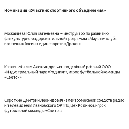
Номинация «Участник спортивного объединения»
Можайцева Юлия Евгеньевна – инструктор по развитию
физкультурно-оздоровительной программы «Маугли» клуба
восточных боевых единоборств «Дракон»
Каплин Максим Александрович - подсобный рабочий ООО
«Индустриальный парк «Родники», игрок футбольной команды
«Светоч»
Сироткин Дмитрий Леонидович - электромеханик средств радио
и телевидения Ивановского ОРТПЦ Цех Родники, игрок
футбольной команды «Светоч»