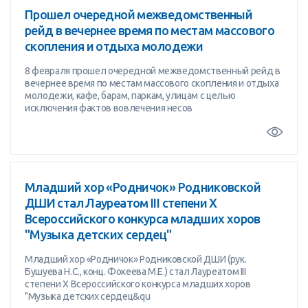
Прошел очередной межведомственный
рейд в вечернее время по местам массового
скопления и отдыха молодежи
8 февраля прошел очередной межведомственный рейд в
вечернее время по местам массового скопления и отдыха
молодежи, кафе, барам, паркам, улицам с целью
исключения фактов вовлечения несов
Младший хор «Родничок» Родниковской
ДШИ стал Лауреатом III степени X
Всероссийского конкурса младших хоров
"Музыка детских сердец"
Младший хор «Родничок» Родниковской ДШИ (рук.
Бушуева Н.С., конц. Фокеева М.Е.) стал Лауреатом III
степени X Всероссийского конкурса младших хоров
"Музыка детских сердец&qu