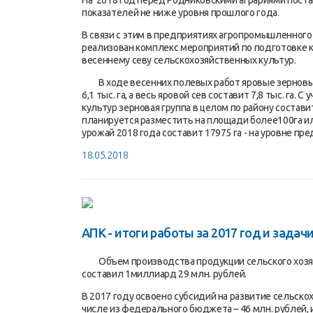
На 2018 год перед Родниковскими аграриями пост
показателей не ниже уровня прошлого года.
В связи с этим в предприятиях агропромышленного
реализован комплекс мероприятий по подготовке 
весеннему севу сельскохозяйственных культур.
В ходе весенних полевых работ яровые зерновые
6,1 тыс. га, а весь яровой сев составит 7,8 тыс. га
культур зерновая группа в целом по району состави
планируется разместить на площади более100га и
урожай 2018 года составит 17975 га - на уровне пр
18.05.2018
АПК - итоги работы за 2017 год и задачи
Объем производства продукции сельского хозя
составил 1миллиард 29 млн. рублей.
В 2017 году освоено субсидий на развитие сельско
числе из федерального бюджета – 46 млн. рублей, 