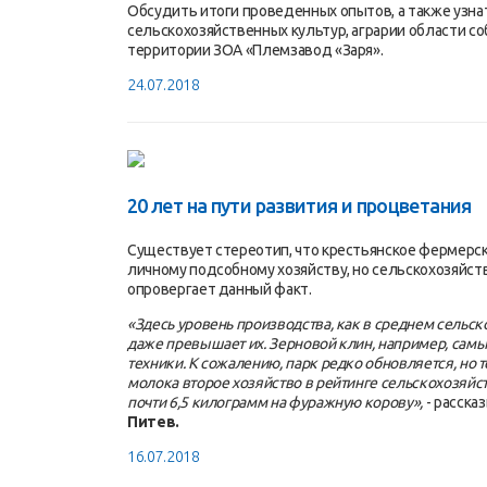
Обсудить итоги проведенных опытов, а также узна
сельскохозяйственных культур, аграрии области с
территории ЗОА «Племзавод «Заря».
24.07.2018
20 лет на пути развития и процветания
Существует стереотип, что крестьянское фермерск
личному подсобному хозяйству, но сельскохозяйст
опровергает данный факт.
«Здесь уровень производства, как в среднем сельс
даже превышает их. Зерновой клин, например, самы
техники. К сожалению, парк редко обновляется, но 
молока второе хозяйство в рейтинге сельскохозяйс
почти 6,5 килограмм на фуражную корову»,
- расска
Питев.
16.07.2018