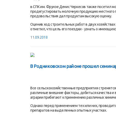
в СПК им. Фрунзе Денис Черкесов также посетил м
продегустировать молочную продукцию местного п
продовольствия дал продуктам высокую оценку.
Оценив ход строительных работ в двух хозяйствах
отметил, что цель его поездки - узнать о имеющи
11.09.2018
В Родниковском районе прошел семинар
Все сельскохозяйственные предприятия стремятся 
различные внешние факторы, добиться качества и 
аграрии прибегают к применению различных химиче
Однако перед применением тех или них, проводитс
препаратов на выделенных опытных участках.