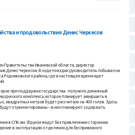
йства и продовольствия Денис Черкесов
ен Правительства Ивановской области, директор
ия Денис Черкесов. В ходе поездки руководитель побывал на
 Родниковского района, где в настоящее время идет
ий.
оторое при поддержке государства получило денежный
водческого комплекса, которое планирует завершить в
ыс. квадратных метров будет рассчитано на 400 голов. Здесь
 будут отремонтированы – в них планируют содержать
ия в СПК им. Фрунзе ведут без привлечения сторонних
ведение в эксплуатацию отделения для беспривязного