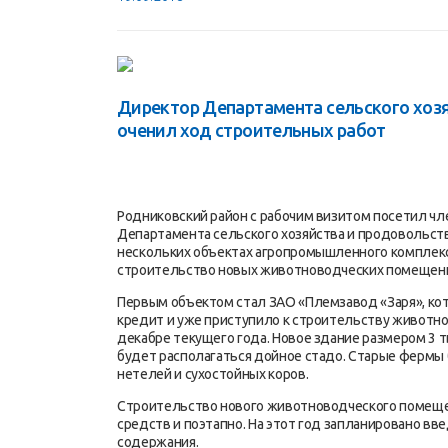
Директор Департамента сельского хозя
оченил ход строительных работ
Родниковский район с рабочим визитом посетил чл
Департамента сельского хозяйства и продовольств
нескольких объектах агропромышленного комплекса
строительство новых животноводческих помещен
Первым объектом стал ЗАО «Племзавод «Заря», к
кредит и уже приступило к строительству животно
декабре текущего года. Новое здание размером 3 т
будет располагаться дойное стадо. Старые фермы
нетелей и сухостойных коров.
Строительство нового животноводческого помещен
средств и поэтапно. На этот год запланировано в
содержания.