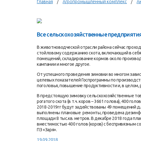
Главная
Агропромышленный комплекс
А
Все сельскохозяйственные предприятия
В животноводческой отрасли района сейчас прохо
стойловому содержанию скота, включающий в себя
помещений, складирование кормов около произво
кампании и многое другое.
От успешного проведения зимовки во многом зав
целевых показателей Госпрограммы по производст
поголовья, повышение продуктивности и, в целом,
В предстоящую зимовку сельскохозяйственные тов
рогатого скота (в т.ч. коров – 3661 голова), 400 го
2018-2019гг будут задействованы 49 помещений для
выполнены плановые ремонты, проведена дезинфек
площади 8 тыс.кв. метров. В декабре 2018 года п
вместимостью 400 голов (коров) с беспривязным 
ПЗ «Заря».
19.09.2018