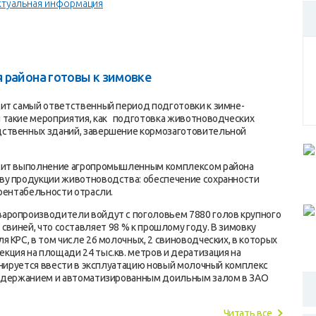
ктуальная информация
 района готовы к зимовке
дит самый ответственный период подготовки к зимне-
 такие мероприятия, как подготовка животноводческих
дственных зданий, завершение кормозаготовительной
исит выполнение агропромышленным комплексом района
ву продукции животноводства: обеспечение сохранности
 рентабельности отрасли.
аропроизводители войдут с поголовьем 7880 голов крупного
лов свиней, что составляет 98 % к прошлому году. В зимовку
 КРС, в том числе 26 молочных, 2 свиноводческих, в которых
ция на площади 24 тыс.кв. метров и дератизация на
ланируется ввести в эксплуатацию новый молочный комплекс
содержанием и автоматизированным доильным залом в ЗАО
Читать все