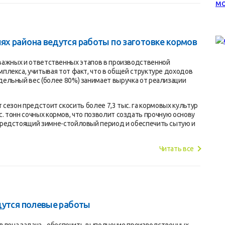
х района ведутся работы по заготовке кормов
ажных и ответственных этапов в производственной
лекса, учитывая тот факт, что в общей структуре доходов
ельный вес (более 80%) занимает выручка от реализации
зон предстоит скосить более 7,3 тыс. га кормовых культур
ыс. тонн сочных кормов, что позволит создать прочную основу
предстоящий зимне-стойловый период и обеспечить сытую и
Читать все
дутся полевые работы