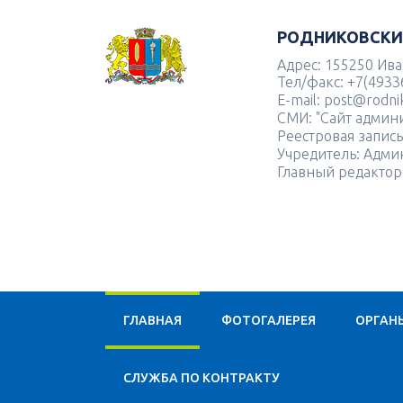
РОДНИКОВСКИ
Адрес: 155250 Иван
Тел/факс: +7(4933
E-mail: post@rodnik
СМИ: "Сайт админ
Реестровая запис
Учредитель: Адми
Главный редактор
ГЛАВНАЯ
ФОТОГАЛЕРЕЯ
ОРГАН
CЛУЖБА ПО КОНТРАКТУ