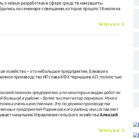
ть о новых разработках в сфере средств химзащиты
обрались на семинаре-совещании, которое прошло 18 июля на
Читать все
ое хозяйство – это небольшое предприятие, близкое к
венное производство ИП глава КФХ Чернышев А.П. полностью
кохозяйственном предприятии, а по некоторым видам работ он
й большой в районе – более тысячи гектар зерновых. Много
техника очень качественная. Это по уровню производства
твенных предприятий Родниковского района, она составляет
зывает начальник Управления сельского хозяйства
Алексей
Читать все